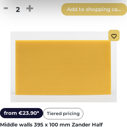
Product Quantity: Enter the desired amou
Add to shopping cart
from €23.90*
Tiered pricing
Middle walls 395 x 100 mm Zander Half