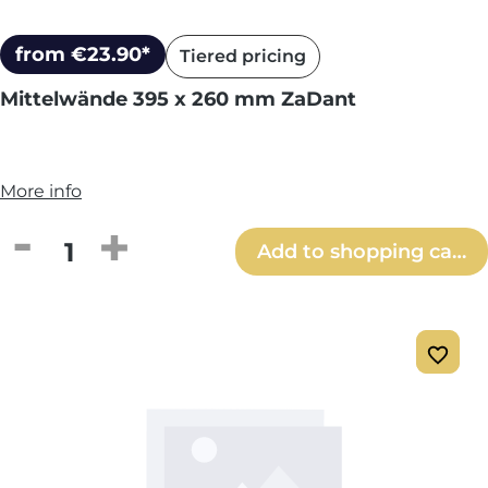
from €23.90*
Tiered pricing
Mittelwände 395 x 260 mm ZaDant
More info
Product Quantity: Enter the desired amou
Add to shopping cart