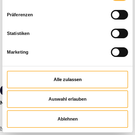
Präferenzen
Statistiken
Marketing
Alle zulassen
from €23.90*
Tiered pricing
Auswahl erlauben
Middle walls 395 x 135 mm Zander flat frame
Ablehnen
More info