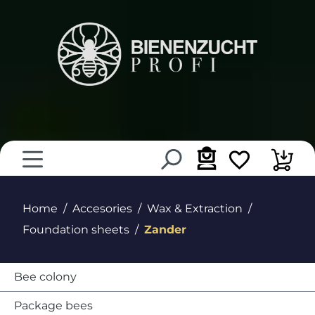
in content
Home
Accesories
Wax & Extraction
Foundation sheets
Zander
Bee colony
Package bees