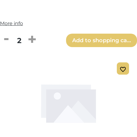
More info
Product Quantity: Enter the desired amou
Add to shopping cart