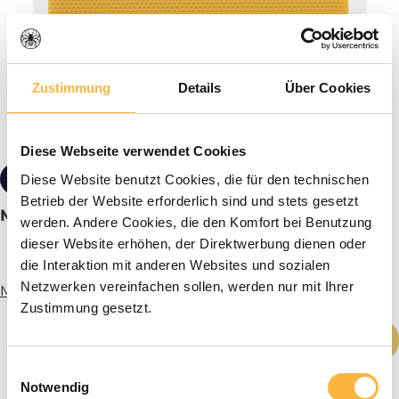
Zustimmung
Details
Über Cookies
Diese Webseite verwendet Cookies
from €23.90*
Diese Website benutzt Cookies, die für den technischen
Tiered pricing
Betrieb der Website erforderlich sind und stets gesetzt
Middle walls 395 x 195 mm Zander
werden. Andere Cookies, die den Komfort bei Benutzung
dieser Website erhöhen, der Direktwerbung dienen oder
die Interaktion mit anderen Websites und sozialen
Netzwerken vereinfachen sollen, werden nur mit Ihrer
More info
Zustimmung gesetzt.
Product Quantity: Enter the desired amou
Add to shopping cart
Einwilligungsauswahl
Notwendig