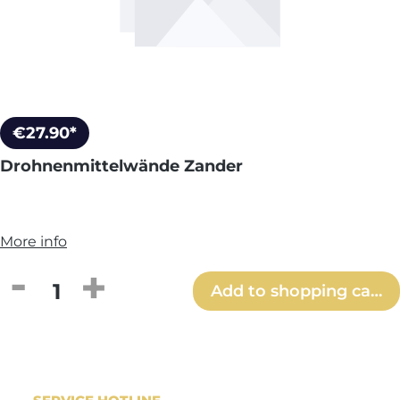
€27.90*
Drohnenmittelwände Zander
More info
Product Quantity: Enter the desired amou
Add to shopping cart