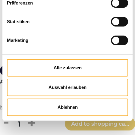
Präferenzen
Statistiken
Marketing
Alle zulassen
€16.90*
Acid gloves men
Auswahl erlauben
More info
Ablehnen
Product Quantity: Enter the desired amou
Add to shopping cart