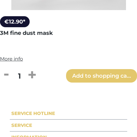
€12.90*
3M fine dust mask
More info
Product Quantity: Enter the desired amou
Add to shopping cart
SERVICE HOTLINE
SERVICE