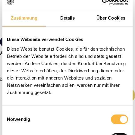
Zustimmung
Details
Über Cookies
Diese Webseite verwendet Cookies
€16.90*
Diese Website benutzt Cookies, die für den technischen
Acid gloves ladies size 8
Betrieb der Website erforderlich sind und stets gesetzt
werden. Andere Cookies, die den Komfort bei Benutzung
dieser Website erhöhen, der Direktwerbung dienen oder
die Interaktion mit anderen Websites und sozialen
More info
Netzwerken vereinfachen sollen, werden nur mit Ihrer
Product Quantity: Enter the desired amou
Zustimmung gesetzt.
Add to shopping cart
Einwilligungsauswahl
Notwendig