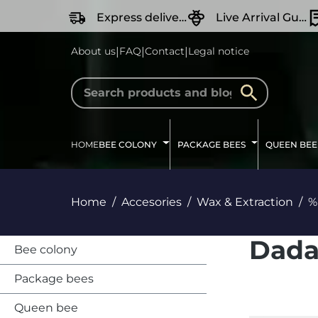
search
Skip to main navigation
Express delivery
Live Arrival Guarantee
|
|
|
About us
FAQ
Contact
Legal notice
HOME
BEE COLONY
PACKAGE BEES
QUEEN BEE
Home
Accesories
Wax & Extraction
%
Dada
Bee colony
Package bees
Queen bee