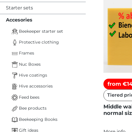
Starter sets
Accesories
Beekeeper starter set
Protective clothing
Frames
Nuc Boxes
Hive coatings
from €14
Hive accessories
Tiered pri
Feed bees
Middle wa
Bee products
normal siz
Beekeeping Books
Gift ideas
More info