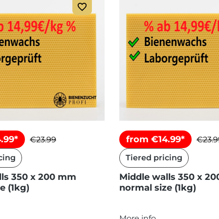
.99*
from €14.99*
€23.99
€23.9
cing
Tiered pricing
lls 350 x 200 mm
Middle walls 350 x 2
e (1kg)
normal size (1kg)
More info