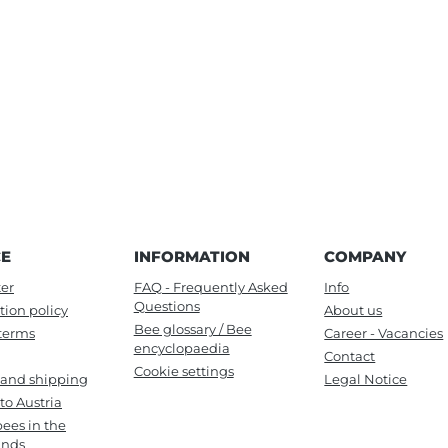
CE
INFORMATION
COMPANY
er
FAQ - Frequently Asked
Info
Questions
tion policy
About us
Bee glossary / Bee
terms
Career - Vacancies
encyclopaedia
Contact
Cookie settings
 and shipping
Legal Notice
to Austria
ees in the
ands