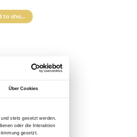
r use the buttons to increase or decr
: Enter the desired amount or use the
 to shopping cart
Über Cookies
 und stets gesetzt werden.
enen oder die Interaktion
stimmung gesetzt.