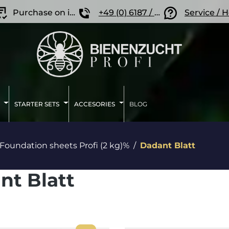
Purchase on invoice
+49 (0) 6187 / 207 57 86
Service / 
STARTER SETS
ACCESORIES
BLOG
Foundation sheets Profi (2 kg)%
Dadant Blatt
nt Blatt