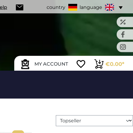
Help
country
language
€0.00*
MY ACCOUNT