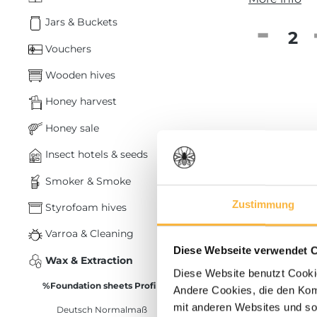
Jars & Buckets
Product 
Vouchers
Wooden hives
Honey harvest
Honey sale
Insect hotels & seeds
Smoker & Smoke
Zustimmung
Styrofoam hives
Varroa & Cleaning
Diese Webseite verwendet 
Wax & Extraction
Diese Website benutzt Cookie
%Foundation sheets Profi (2 kg)%
Andere Cookies, die den Komf
mit anderen Websites und so
Deutsch Normalmaß