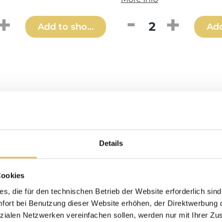
Quantity: Enter the desired amount o
Product Quantity
Add to shopping cart
Add
Details
Cookies
s, die für den technischen Betrieb der Website erforderlich sind
ort bei Benutzung dieser Website erhöhen, der Direktwerbung di
zialen Netzwerken vereinfachen sollen, werden nur mit Ihrer Zu