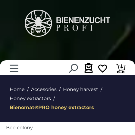
in content
Home
Accesories
Honey harvest
Honey extractors
Bienomat®PRO honey extractors
Bee colony