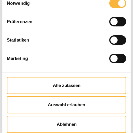
Liquefy
Notwendig
Warming cabinets
Honey weigh
Präferenzen
Stainless steel storage bucket
Statistiken
Honey sale
Insect hotels & seeds
Marketing
Smoker & Smoke
Styrofoam hives
Alle zulassen
Varroa & Cleaning
Wax & Extraction
Auswahl erlauben
Tools
% Remainder %
Ablehnen
Queen breeding