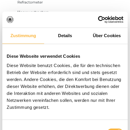
Refractometer
Honey extractors
ApiNorth & EWG
Imgut
Zustimmung
Details
Über Cookies
Bienomat®PRO honey extractors
Extractor accessories
Diese Webseite verwendet Cookies
Honey sieving
Diese Website benutzt Cookies, die für den technischen
Strainer bucket
Betrieb der Website erforderlich sind und stets gesetzt
werden. Andere Cookies, die den Komfort bei Benutzung
Stir until creamy
dieser Website erhöhen, der Direktwerbung dienen oder
Stirring machines
die Interaktion mit anderen Websites und sozialen
Netzwerken vereinfachen sollen, werden nur mit Ihrer
Honey spade & Co.
Zustimmung gesetzt.
Filling
Filling aids
Einwilligungsauswahl