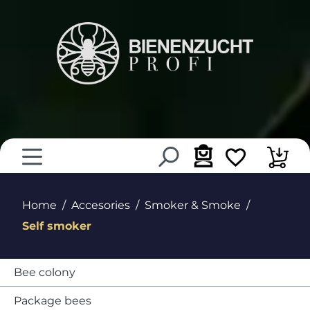
in content
Home
Accesories
Smoker & Smoke
Self smoker
Bee colony
Package bees