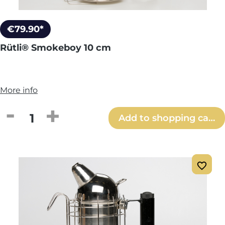
€79.90*
Rütli® Smokeboy 10 cm
More info
Product Quantity: Enter the desired amou
Add to shopping cart