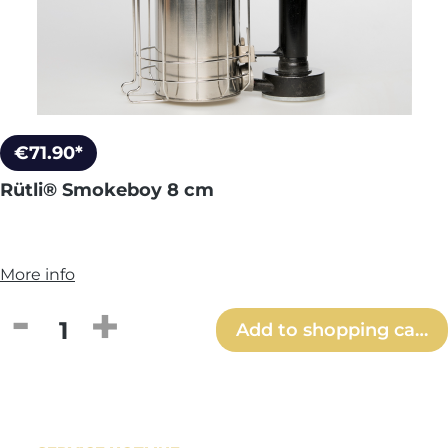
€71.90*
Rütli® Smokeboy 8 cm
More info
Product Quantity: Enter the desired amou
Add to shopping cart