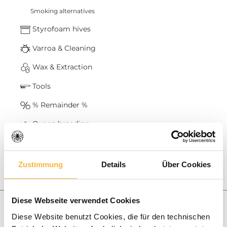
Smoking alternatives
Styrofoam hives
Varroa & Cleaning
Wax & Extraction
Tools
% Remainder %
Queen breeding
Candle making
Baskets & Swarms
Zustimmung
Details
Über Cookies
Honey
Blog
Diese Webseite verwendet Cookies
Diese Website benutzt Cookies, die für den technischen