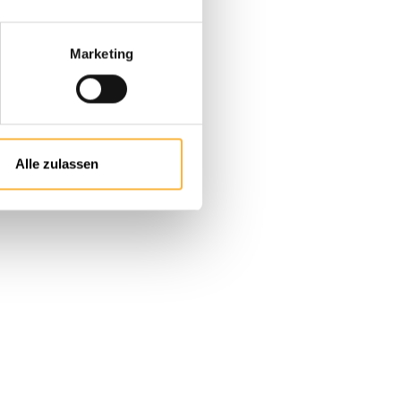
Marketing
n oder benutze die Schaltflächen um
Alle zulassen