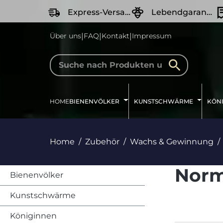
springen
Zur Hauptnavigation springen
Express-Versand
Lebendgarantie
|
|
|
Über uns
FAQ
Kontakt
Impressum
HOME
BIENENVÖLKER
KUNSTSCHWÄRME
KÖN
Home
Zubehör
Wachs & Gewinnung
Nor
Bienenvölker
Kunstschwärme
Königinnen