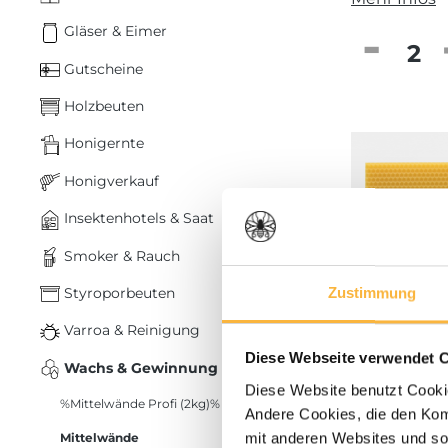
Gläser & Eimer
Produkt
Gutscheine
Holzbeuten
Honigernte
Honigverkauf
Insektenhotels & Saat
Smoker & Rauch
Styroporbeuten
Zustimmung
Varroa & Reinigung
Diese Webseite verwendet 
Wachs & Gewinnung
Diese Website benutzt Cookie
%Mittelwände Profi (2kg)%
Andere Cookies, die den Komf
ab 23,90
mit anderen Websites und so
Mittelwände