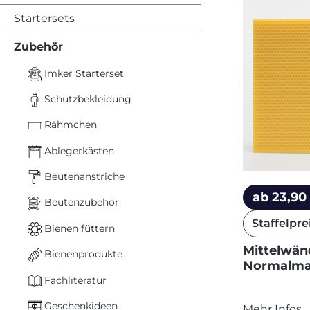
Startersets
Zubehör
Imker Starterset
Schutzbekleidung
Rähmchen
Ablegerkästen
Beutenanstriche
ab 23,90
Beutenzubehör
Staffelpre
Bienen füttern
Mittelwän
Bienenprodukte
Normalm
Fachliteratur
Geschenkideen
Mehr Infos