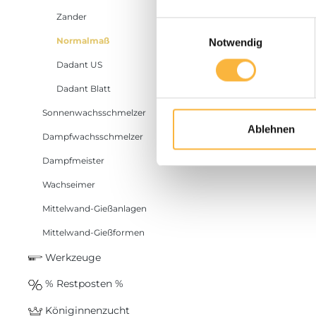
Staffelpre
Zander
Einwilligungsauswahl
Mittelwän
Normalmaß
Notwendig
Normalma
Dadant US
Dadant Blatt
Mehr Infos
Sonnenwachsschmelzer
Produkt
Ablehnen
Dampfwachsschmelzer
Dampfmeister
Wachseimer
Mittelwand-Gießanlagen
Mittelwand-Gießformen
Werkzeuge
% Restposten %
Königinnenzucht