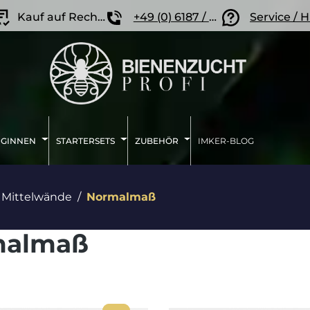
Kauf auf Rechnung
+49 (0) 6187 / 207 57 86
Service / H
IGINNEN
STARTERSETS
ZUBEHÖR
IMKER-BLOG
Mittelwände
Normalmaß
malmaß