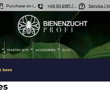
Purchase on invoice
+49 (0) 6187 / 207 57 86
Service / 
STARTER SETS
ACCESORIES
BLOG
t bees
es