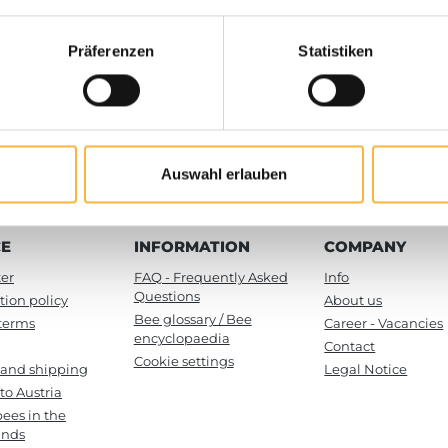
Präferenzen
Statistiken
Details
Details
Auswahl erlauben
CE
INFORMATION
COMPANY
er
FAQ - Frequently Asked
Info
Questions
tion policy
About us
Bee glossary / Bee
terms
Career - Vacancies
encyclopaedia
Contact
Cookie settings
 and shipping
Legal Notice
to Austria
ees in the
ands