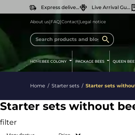
search
Skip to main navigation
Express delivery
Live Arrival Guarantee
|
|
|
About us
FAQ
Contact
Legal notice
HOME
BEE COLONY
PACKAGE BEES
QUEEN BEE
Home
Starter sets
Starter sets withou
Starter sets without be
filter