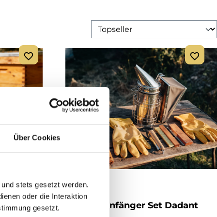
Über Cookies
 und stets gesetzt werden.
enen oder die Interaktion
uxe
Imkerei Anfänger Set Dadant
stimmung gesetzt.
Blatt