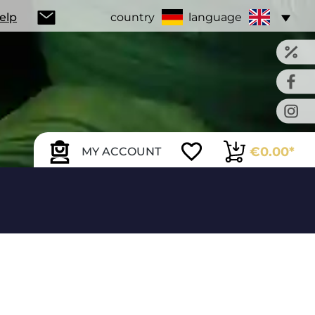
Help
country
language
€0.00*
MY ACCOUNT