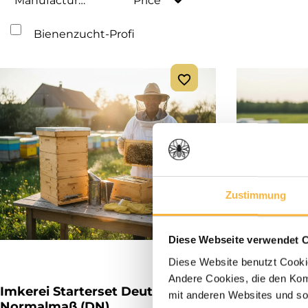
Manufacturer
Price
Bienenzucht-Profi
Zustimmung
Diese Webseite verwendet 
Diese Website benutzt Cookie
Andere Cookies, die den Komf
Imkerei Starterset Deutsch
Imker Anfä
mit anderen Websites und so
Normalmaß (DN)