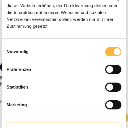
dieser Website erhöhen, der Direktwerbung dienen oder
die Interaktion mit anderen Websites und sozialen
Netzwerken vereinfachen sollen, werden nur mit Ihrer
Zustimmung gesetzt.
Einwilligungsauswahl
Notwendig
16,40 €*
Präferenzen
Bieno® Wabendraht-Spanner mit
Holzgriffschalen
Statistiken
Mehr Infos
Marketing
Produkt Anzahl: Gib den gewünschten We
In den Warenkorb