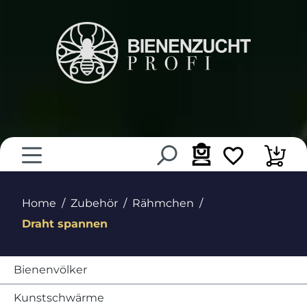
alt springen
Home
Zubehör
Rähmchen
Draht spannen
Bienenvölker
Kunstschwärme