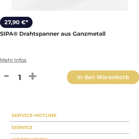
27,90 €*
SIPA® Drahtspanner aus Ganzmetall
Mehr Infos
Produkt Anzahl: Gib den gewünschten We
In den Warenkorb
SERVICE-HOTLINE
SERVICE