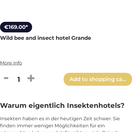
€169.00*
Wild bee and insect hotel Grande
More info
Product Quantity: Enter the desired amou
Add to shopping cart
Warum eigentlich Insektenhotels?
Insekten haben es in der heutigen Zeit schwer. Sie
finden immer weniger Möglichkeiten für ein