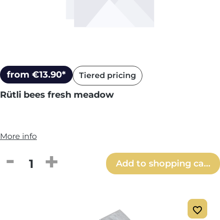
from €13.90*
Tiered pricing
Rütli bees fresh meadow
More info
Product Quantity: Enter the desired amou
Add to shopping cart