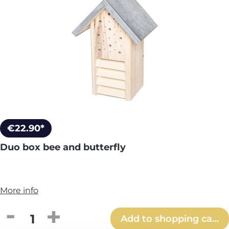
€22.90*
Duo box bee and butterfly
More info
Product Quantity: Enter the desired amou
Add to shopping cart