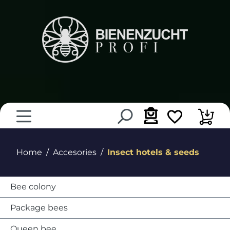
in content
Home
Accesories
Insect hotels & seeds
Bee colony
Package bees
Queen bee