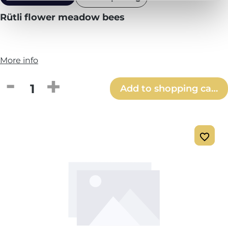
Rütli flower meadow bees
More info
Product Quantity: Enter the desired amou
Add to shopping cart