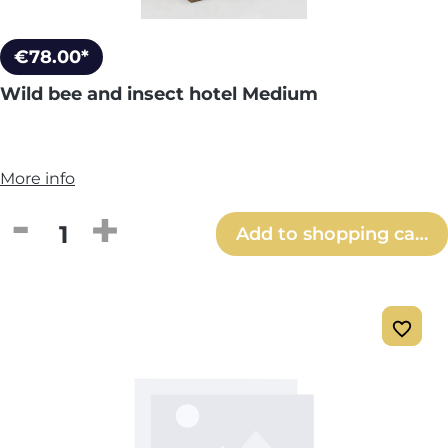
€78.00*
Wild bee and insect hotel Medium
More info
Product Quantity: Enter the desired amou
Add to shopping cart