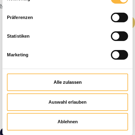
More info
Präferenzen
Product Quantity: Enter the desired amou
Add to shopping cart
Statistiken
Marketing
Alle zulassen
Auswahl erlauben
Ablehnen
from €19.90*
Tiered pricing