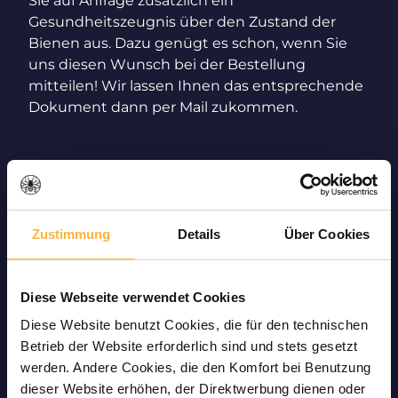
Sie auf Anfrage zusätzlich ein
Gesundheitszeugnis über den Zustand der
Bienen aus. Dazu genügt es schon, wenn Sie
uns diesen Wunsch bei der Bestellung
mitteilen! Wir lassen Ihnen das entsprechende
Dokument dann per Mail zukommen.
Zustimmung
Details
Über Cookies
Sicherer Bienenversand nach
Österreich – dank
Diese Webseite verwendet Cookies
tiergerechter Versandwaren
Diese Website benutzt Cookies, die für den technischen
Betrieb der Website erforderlich sind und stets gesetzt
Als Imker-Shop in Deutschland wirkt der
werden. Andere Cookies, die den Komfort bei Benutzung
Versand nach Österreich vor allem für die Tiere
dieser Website erhöhen, der Direktwerbung dienen oder