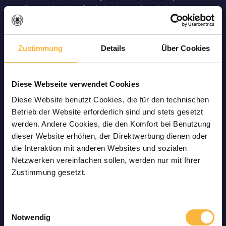
reibungslos das funktioniert. Hier einige
Erfahrungen zum Versand:
Zustimmung
Details
Über Cookies
„Lieferung hat wie immer super geklappt.“ –
ShopVoter, Shopvote, 27.08.2025
„Ich hab das erste mal bestellt und ich war
Diese Webseite verwendet Cookies
sehr positiv überrascht über die Lieferung
Diese Website benutzt Cookies, die für den technischen
meiner Bestellung... es war mir eine Freude
Betrieb der Website erforderlich sind und stets gesetzt
mit euch.“ – Markus Rube, Google vor 25
werden. Andere Cookies, die den Komfort bei Benutzung
Wochen
dieser Website erhöhen, der Direktwerbung dienen oder
„Die Bestellung lief reibungslos, der
die Interaktion mit anderen Websites und sozialen
Versand war schnell und alles war sicher
Netzwerken vereinfachen sollen, werden nur mit Ihrer
und liebevoll verpackt.“ –
Zustimmung gesetzt.
Kundenbewertung, Trusted Shops, vor 3
Tagen
Einwilligungsauswahl
„Rasche Lieferung. Das Team war sehr
Notwendig
zuvorkommend bei Fragen zu Produkten.