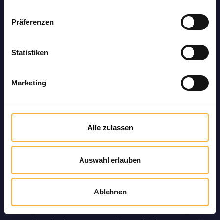
Gerne wieder. Tolles Team.“ – Axel E.,
Trustpilot, vor 2 Jahren
Präferenzen
„Die angegebenen Liefertermine wurden
eingehalten, Lieferung okay, Zusetzung
Statistiken
problemlos.“ – ShopVoter, Shopvote,
11.09.2025
Marketing
„Die Lieferung kam zügig an und die
Kleidung passt wie angegossen…“ –
Beeman, Trustp., vor 1 Jahr
Alle zulassen
„Hat alles geklappt wie man es sich
wünscht. Schneller Versand der
Bienenköniginnen…“ – Kundenbewertung,
Auswahl erlauben
Trusted Shops, 04.08.2025
„Wir waren mit der Lieferung sehr
Ablehnen
zufrieden. Die Kommunikation über Telefon
lief vorab ohne Probleme ab.“ –