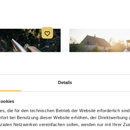
Details
Cookies
s, die für den technischen Betrieb der Website erforderlich sind
ort bei Benutzung dieser Website erhöhen, der Direktwerbung di
Dadant Blatt mit Bio-
Starterset Deutsch 
zialen Netzwerken vereinfachen sollen, werden nur mit Ihrer Zu
warm
mit Bio-Kunstschwar