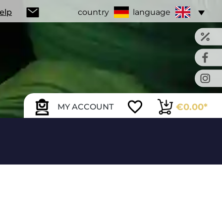
Help
country
language
€0.00*
MY ACCOUNT