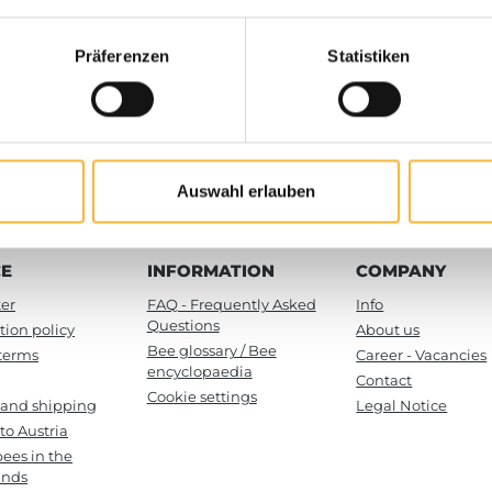
Präferenzen
Statistiken
Details
Details
Auswahl erlauben
CE
INFORMATION
COMPANY
er
FAQ - Frequently Asked
Info
Questions
tion policy
About us
Bee glossary / Bee
terms
Career - Vacancies
encyclopaedia
Contact
Cookie settings
 and shipping
Legal Notice
to Austria
ees in the
ands