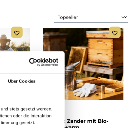
Über Cookies
 und stets gesetzt werden.
enen oder die Interaktion
Normalmaß
Starterset Zander mit Bio-
stimmung gesetzt.
m
Kunstschwarm