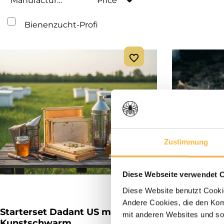
Manufacturer
Price
Bienenzucht-Profi
Zustimmung
Diese Webseite verwendet 
Diese Website benutzt Cookie
Andere Cookies, die den Komf
Starterset Dadant US mit Bio-
Starterset 
mit anderen Websites und so
Kunstschwarm
Kunstsch