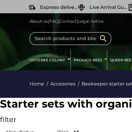
search
Skip to main navigation
Express delivery
Live Arrival Guarantee
|
|
|
About us
FAQ
Contact
Legal notice
HOME
BEE COLONY
PACKAGE BEES
QUEEN BEE
Home
Accesories
Beekeeper starter se
Starter sets with organi
filter