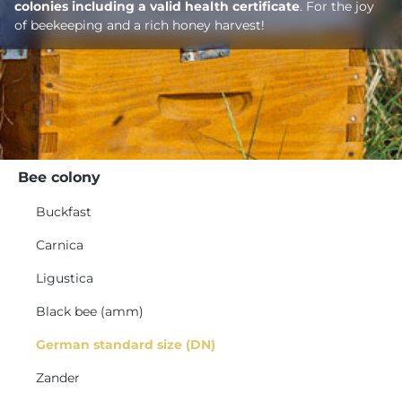
colonies including a valid health certificate
. For the joy
of beekeeping and a rich honey harvest!
Bee colony
Buckfast
Carnica
Ligustica
Black bee (amm)
German standard size (DN)
Zander