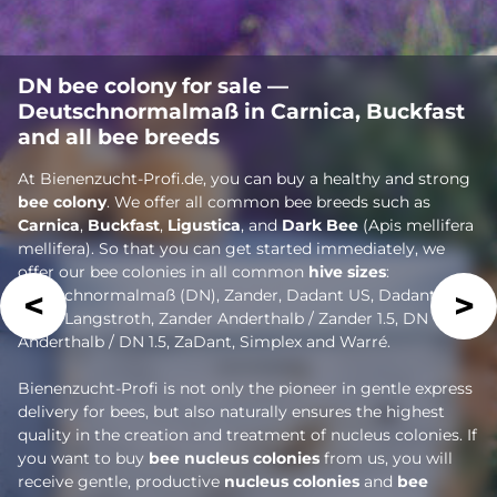
DN bee colony for sale —
Deutschnormalmaß in Carnica, Buckfast
and all bee breeds
At Bienenzucht-Profi.de, you can buy a healthy and strong
bee colony
. We offer all common bee breeds such as
Carnica
,
Buckfast
,
Ligustica
, and
Dark Bee
(Apis mellifera
mellifera). So that you can get started immediately, we
offer our bee colonies in all common
hive sizes
:
Deutschnormalmaß (DN), Zander, Dadant US, Dadant
Blatt, Langstroth, Zander Anderthalb / Zander 1.5, DN
Anderthalb / DN 1.5, ZaDant, Simplex and Warré.
Bienenzucht-Profi is not only the pioneer in gentle express
delivery for bees, but also naturally ensures the highest
quality in the creation and treatment of nucleus colonies. If
you want to buy
bee nucleus colonies
from us, you will
receive gentle, productive
nucleus colonies
and
bee