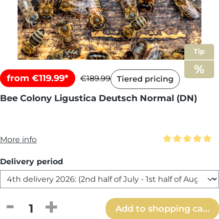
Tip
from €119.99*
€189.99
Tiered pricing
Bee Colony Ligustica Deutsch Normal (DN)
More info
Average rating 
Select
Delivery period
Product Quantity: Enter the desired amou
Add to shopping cart