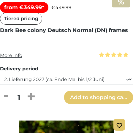
from €349.99*
€449.99
Tiered pricing
Dark Bee colony Deutsch Normal (DN) frames
More info
Average rating 
Select
Delivery period
Product Quantity: Enter the desired amou
Add to shopping cart