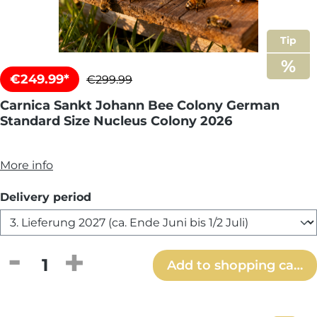
Tip
€249.99*
€299.99
Carnica Sankt Johann Bee Colony German
Standard Size Nucleus Colony 2026
More info
Select
Delivery period
Product Quantity: Enter the desired amou
Add to shopping cart