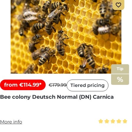
Tip
from €114.99*
€179.99
Tiered pricing
Bee colony Deutsch Normal (DN) Carnica
More info
Average rating 