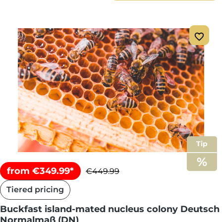
Tip
from €349.99*
€449.99
Tiered pricing
Buckfast island-mated nucleus colony Deutsch
Normalmaß (DN)