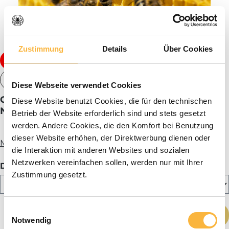
Tip
Zustimmung
Details
Über Cookies
from €349.99*
€449.99
Tiered pricing
Diese Webseite verwendet Cookies
Carnica island-mated nucleus colony Deutsch
Diese Website benutzt Cookies, die für den technischen
Normalmaß (DN)
Betrieb der Website erforderlich sind und stets gesetzt
werden. Andere Cookies, die den Komfort bei Benutzung
dieser Website erhöhen, der Direktwerbung dienen oder
More info
die Interaktion mit anderen Websites und sozialen
Netzwerken vereinfachen sollen, werden nur mit Ihrer
Select
Delivery period
Zustimmung gesetzt.
Product Quantity: Enter the desired amou
Einwilligungsauswahl
Add to shopping cart
Notwendig