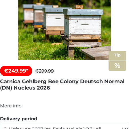
Tip
€249.99*
€299.99
Carnica Gehlberg Bee Colony Deutsch Normal
(DN) Nucleus 2026
More info
Select
Delivery period