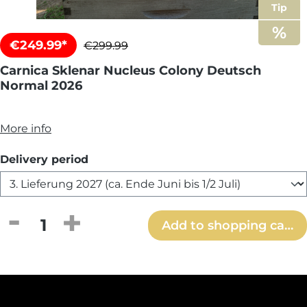
Tip
€249.99*
€299.99
Carnica Sklenar Nucleus Colony Deutsch
Normal 2026
More info
Select
Delivery period
Product Quantity: Enter the desired amou
Add to shopping cart