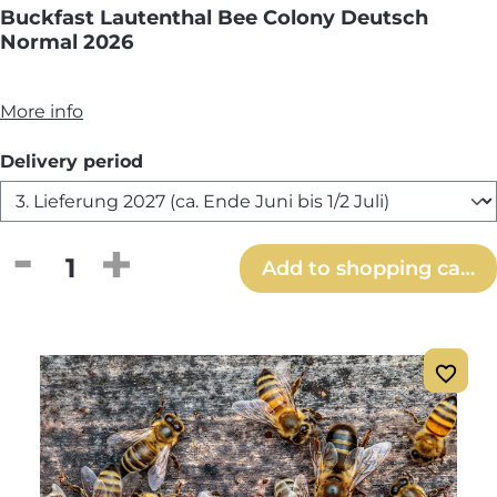
Buckfast Lautenthal Bee Colony Deutsch
Normal 2026
More info
Select
Delivery period
Product Quantity: Enter the desired amou
Add to shopping cart