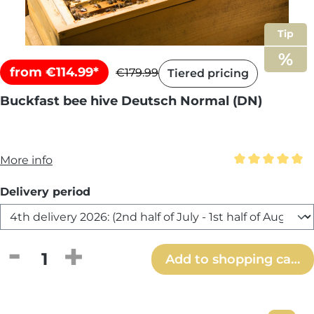
Tip
from €114.99*
€179.99
Tiered pricing
Buckfast bee hive Deutsch Normal (DN)
More info
Average rating 
Select
Delivery period
Product Quantity: Enter the desired amou
Add to shopping cart