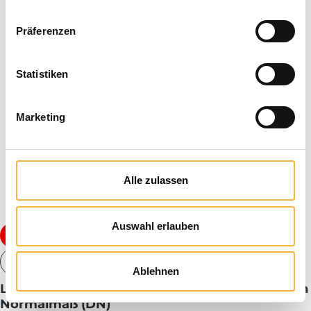
Präferenzen
Statistiken
Marketing
Alle zulassen
Tip
Auswahl erlauben
from €349.99*
€449.99
Tiered pricing
Ablehnen
Ligustica island-mated nucleus colony Deutsch
Normalmaß (DN)