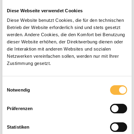
oder indirekt verwiesen wird, die
außerhalb des
Diese Webseite verwendet Cookies
Verantwortungsbereiches des Autors
Diese Website benutzt Cookies, die für den technischen
liegen, haftet dieser für dort befindliche
Betrieb der Website erforderlich sind und stets gesetzt
Inhalte nicht. Für diese Inhalte und
werden. Andere Cookies, die den Komfort bei Benutzung
insbesondere für Schäden, die aus der
dieser Website erhöhen, der Direktwerbung dienen oder
Nutzung oder Nichtnutzung solcherart
die Interaktion mit anderen Websites und sozialen
dargebotener Informationen
Netzwerken vereinfachen sollen, werden nur mit Ihrer
entstehen, haftet allein der Anbieter
Zustimmung gesetzt.
der Seite, auf welche verwiesen wurde,
nicht derjenige, der über Links auf die
jeweilige Veröffentlichung lediglich
Einwilligungsauswahl
verweist.
Notwendig
3. Urheberrecht
Präferenzen
Der Autor ist bestrebt, in allen
Publikationen die Urheberrechte der
verwendeten Grafiken und Texte zu
Statistiken
beachten, von ihm selbst erstellte