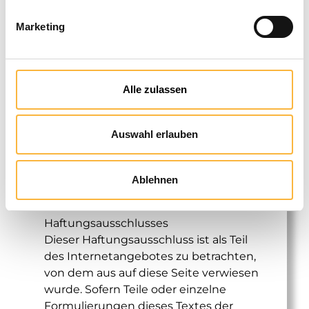
Grafiken und Texte zu nutzen oder auf
lizenzfreie Grafiken und Texte
Marketing
zurückzugreifen. Das Copyright für
veröffentlichte, vom Autor selbst
erstellte Objekte bleibt allein beim
Alle zulassen
Autor der Seiten. Eine Vervielfältigung
oder Verwendung solcher Grafiken und
Texte in anderen elektronischen oder
Auswahl erlauben
gedruckten Publikationen ist ohne
ausdrückliche Zustimmung des Autors
nicht gestattet.
Ablehnen
4. Rechtswirksamkeit dieses
Haftungsausschlusses
Dieser Haftungsausschluss ist als Teil
des Internetangebotes zu betrachten,
von dem aus auf diese Seite verwiesen
wurde. Sofern Teile oder einzelne
Formulierungen dieses Textes der