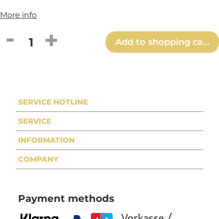
More info
Product Quantity: Enter the desired amou
Add to shopping cart
SERVICE HOTLINE
SERVICE
INFORMATION
COMPANY
Payment methods