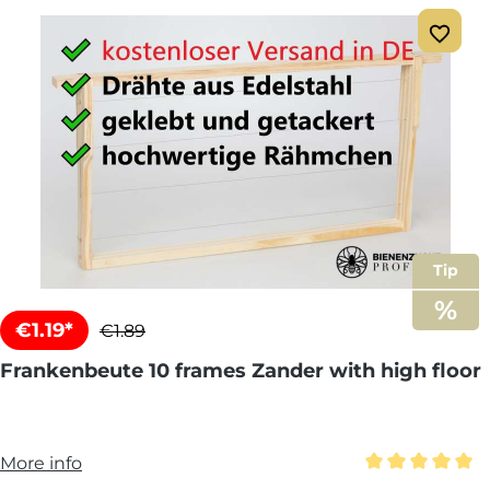
Tip
€1.19*
€1.89
Frankenbeute 10 frames Zander with high floor
More info
Average rating 