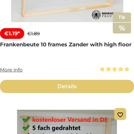
Tip
€1.19*
€1.89
Frankenbeute 10 frames Zander with high floor
More info
Average rating 
Details