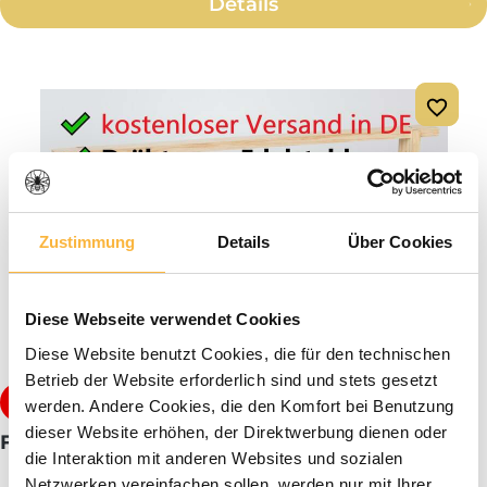
Details
Zustimmung
Details
Über Cookies
Diese Webseite verwendet Cookies
Tip
Diese Website benutzt Cookies, die für den technischen
Betrieb der Website erforderlich sind und stets gesetzt
€1.19*
€1.89
werden. Andere Cookies, die den Komfort bei Benutzung
dieser Website erhöhen, der Direktwerbung dienen oder
Frankenbeute 10 frames Zander with high floor
die Interaktion mit anderen Websites und sozialen
Netzwerken vereinfachen sollen, werden nur mit Ihrer