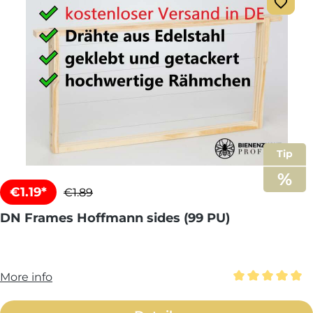
Tip
€1.19*
€1.89
DN Frames Hoffmann sides (99 PU)
More info
Average rating 