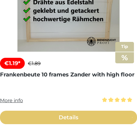
Tip
€1.19*
€1.89
Frankenbeute 10 frames Zander with high floor
More info
Average rating 
Details