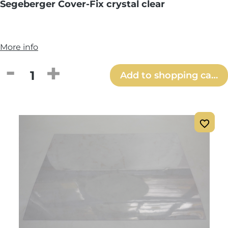
Segeberger Cover-Fix crystal clear
More info
Product Quantity: Enter the desired amou
Add to shopping cart