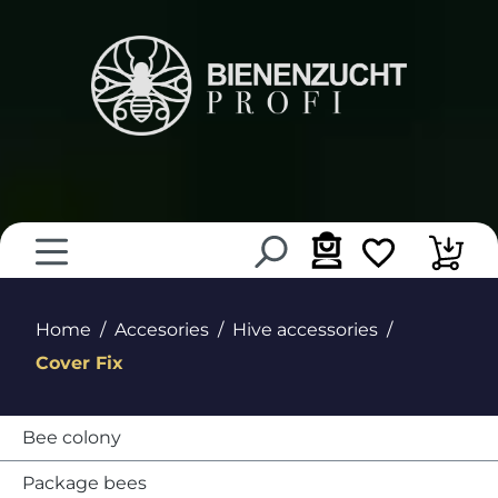
in content
Home
Accesories
Hive accessories
Cover Fix
Bee colony
Package bees