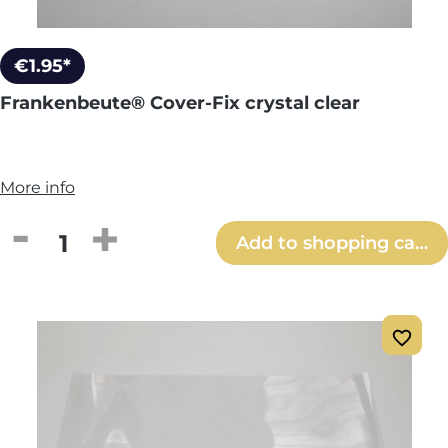
€1.95*
Frankenbeute® Cover-Fix crystal clear
More info
Product Quantity: Enter the desired amou
Add to shopping cart