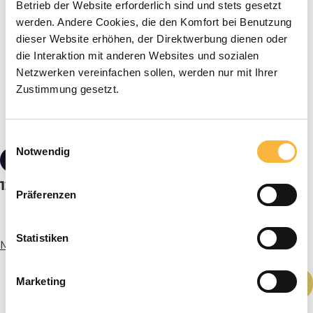
Betrieb der Website erforderlich sind und stets gesetzt
werden. Andere Cookies, die den Komfort bei Benutzung
dieser Website erhöhen, der Direktwerbung dienen oder
die Interaktion mit anderen Websites und sozialen
Netzwerken vereinfachen sollen, werden nur mit Ihrer
Zustimmung gesetzt.
Einwilligungsauswahl
Notwendig
€1.95*
12er Dadant US or leaf cover fix crystal clear
Präferenzen
Statistiken
More info
Product Quantity: Enter the desired amou
Marketing
Add to shopping cart