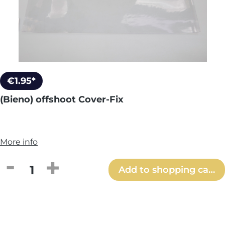
€1.95*
(Bieno) offshoot Cover-Fix
More info
Product Quantity: Enter the desired amou
Add to shopping cart