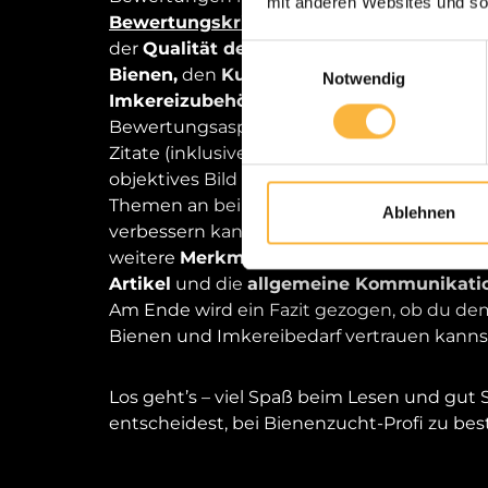
mit anderen Websites und so
Bewertungskriterien ein
, die für Dich als
der
Qualität der Bienen
über den
Versand
Einwilligungsauswahl
Bienen,
den
Kundenservice
über die
Qual
Notwendig
Imkereizubehörs
bis hin zur
Website
. Zu 
Bewertungsaspekt findest du mehrere au
Zitate (inklusive Quelle und Datum), damit 
objektives Bild machen kannst. Natürlich s
Themen an bei denen Bienenzucht-Profi s
Ablehnen
verbessern kann. Weiterführend analysiert 
weitere
Merkmale
wie die
Produktvielfalt
Artikel
und die
allgemeine Kommunikati
Am Ende wird ein Fazit gezogen, ob du dem
Bienen und Imkereibedarf vertrauen kanns
Los geht’s – viel Spaß beim Lesen und gut St
entscheidest, bei Bienenzucht-Profi zu best