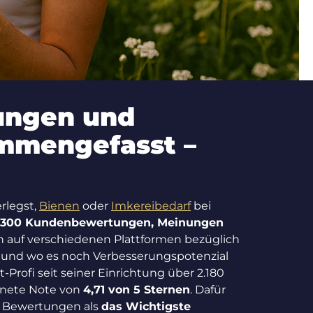
ungen und
ammengefasst –
rlegst,
Bienen
oder
Imkereibedarf
bei
.300 Kundenbewertungen, Meinungen
n auf verschiedenen Plattformen bezüglich
ht und wo es noch Verbesserungspotenzial
Profi seit seiner Einrichtung über 2.180
hnete Note von
4,71 von 5 Sternen
. Dafür
er Bewertungen als
das Wichtigste