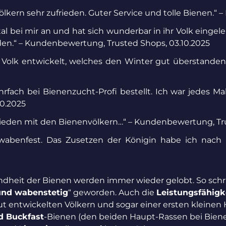
ern sehr zufrieden. Guter Service und tolle Bienen.“ – M
l bei mir an und hat sich wunderbar in ihr Volk eingeleb
en.“ – Kundenbewertung, Trusted Shops, 03.10.2025
Volk entwickelt, welches den Winter gut überstanden ha
fach bei Bienenzucht-Profi bestellt. Ich war jedes Mal
0.2025
ufrieden mit den Bienenvölkern…“ – Kundenbewertung, Tr
 wabenfest. Das Zusetzen der Königin habe ich nach
heit der Bienen werden immer wieder gelobt. So schrie
und wabenstetig
“ geworden. Auch die
Leistungsfähigk
ut entwickelten Völkern und sogar einer ersten kleinen
d Buckfast
-Bienen (den beiden Haupt-Rassen bei Biene