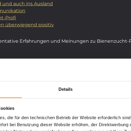
d und auch ins Ausland
munikation
t-Profi
gen überwiegend positiv
äsentative Erfahrungen und Meinungen zu Bienenzucht-Pr
Details
Bienenzucht-
vice
Cookies
ntative Erfahrungen und
s, die für den technischen Betrieb der Website erforderlich sind
terteilen die
ort bei Benutzung dieser Website erhöhen, der Direktwerbung di
kategorien und