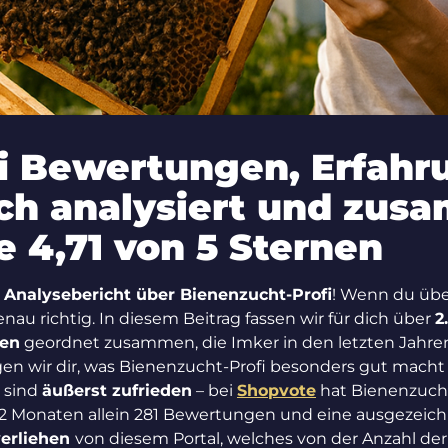
i Bewertungen, Erfahr
ch analysiert und zus
 4,71 von 5 Sternen
 Analysebericht über Bienenzucht-Profi
! Wenn du übe
nau richtig. In diesem Beitrag fassen wir für dich über
2
ien
geordnet zusammen, die Imker in den letzten Jahre
igen wir dir, was Bienenzucht-Profi besonders gut mac
n sind
äußerst zufrieden
– bei
Shopvote
hat Bienenzucht-
 12 Monaten allein 281 Bewertungen und eine ausgezeic
verliehen
von diesem Portal, welches von der Anzahl d