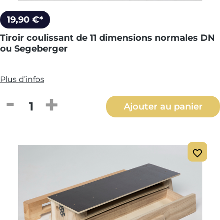
19,90 €*
Tiroir coulissant de 11 dimensions normales DN
ou Segeberger
Plus d’infos
Quantité de produit : Entrez la quantité
Ajouter au panier