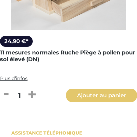
24,90 €*
11 mesures normales Ruche Piège à pollen pour
sol élevé (DN)
Plus d’infos
Quantité de produit : Entrez la quantité
Ajouter au panier
ASSISTANCE TÉLÉPHONIQUE