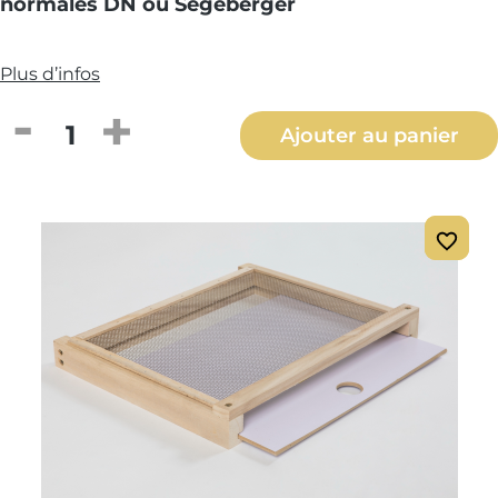
normales DN ou Segeberger
Plus d’infos
Quantité de produit : Entrez la quantité
Ajouter au panier