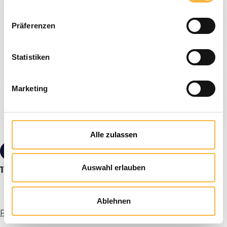
Präferenzen
Statistiken
Marketing
Alle zulassen
9,40 €*
Auswahl erlauben
11er standard size loot flight board
Ablehnen
Plus d’infos