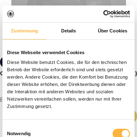
Zustimmung
Details
Über Cookies
Diese Webseite verwendet Cookies
1,95 €*
Diese Website benutzt Cookies, die für den technischen
Betrieb der Website erforderlich sind und stets gesetzt
Couverture fixe de 11 sacs de taille normale (DN)
werden. Andere Cookies, die den Komfort bei Benutzung
dieser Website erhöhen, der Direktwerbung dienen oder
die Interaktion mit anderen Websites und sozialen
Netzwerken vereinfachen sollen, werden nur mit Ihrer
Plus d’infos
Zustimmung gesetzt.
Quantité de produit : Entrez la quantité
Ajouter au panier
Einwilligungsauswahl
Notwendig