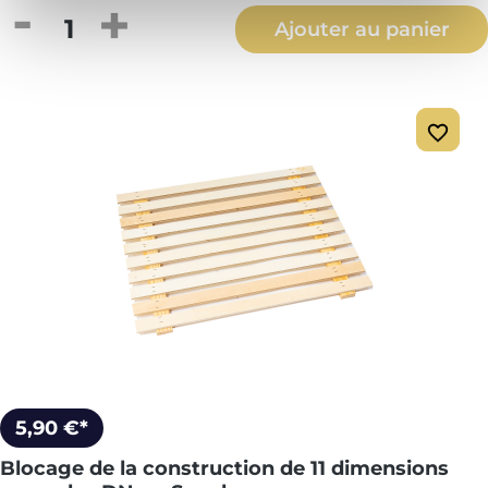
Quantité de produit : Entrez la quantité
Ajouter au panier
5,90 €*
Blocage de la construction de 11 dimensions