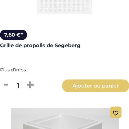
7,60 €*
Grille de propolis de Segeberg
Plus d’infos
Quantité de produit : Entrez la quantité
Ajouter au panier