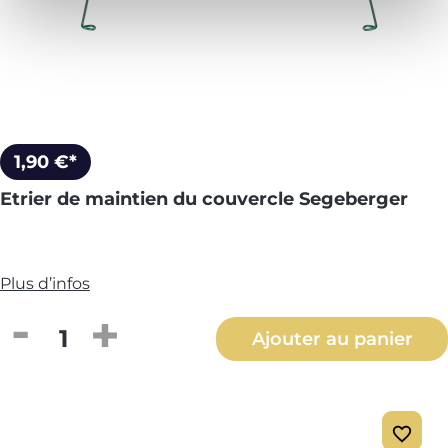
1,90 €*
Etrier de maintien du couvercle Segeberger
Plus d’infos
Quantité de produit : Entrez la quantité
Ajouter au panier