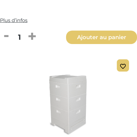
Plus d’infos
Quantité de produit : Entrez la quantité
Ajouter au panier