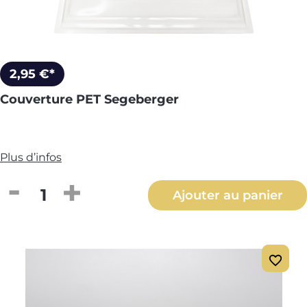
2,95 €*
Couverture PET Segeberger
Plus d’infos
Quantité de produit : Entrez la quantité
Ajouter au panier