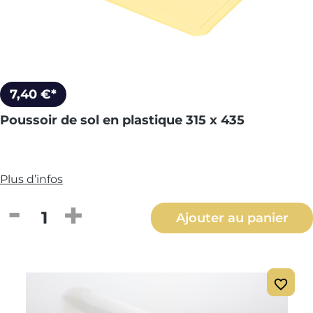
7,40 €*
Poussoir de sol en plastique 315 x 435
Plus d’infos
Quantité de produit : Entrez la quantité
Ajouter au panier