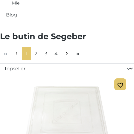
Miel
Blog
Le butin de Segeber
Page
Page
Page
Page
1
2
3
4