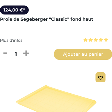
124,00 €*
Proie de Segeberger "Classic" fond haut
Plus d’infos
Note moyenne 
Quantité de produit : Entrez la quantité
Ajouter au panier