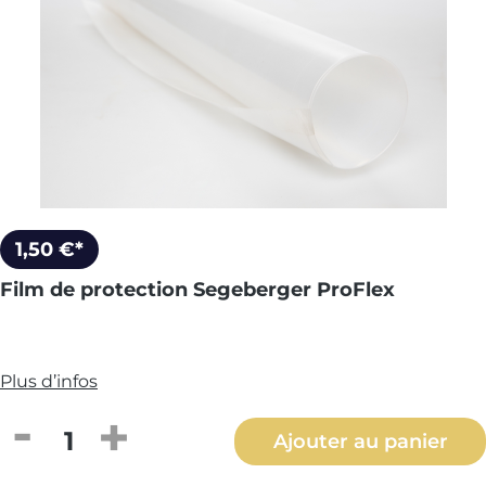
1,50 €*
Film de protection Segeberger ProFlex
Plus d’infos
Quantité de produit : Entrez la quantité
Ajouter au panier