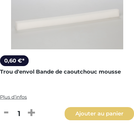
0,60 €*
Trou d'envol Bande de caoutchouc mousse
Plus d’infos
Quantité de produit : Entrez la quantité
Ajouter au panier