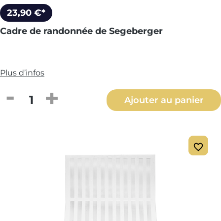
23,90 €*
Cadre de randonnée de Segeberger
Plus d’infos
Quantité de produit : Entrez la quantité
Ajouter au panier