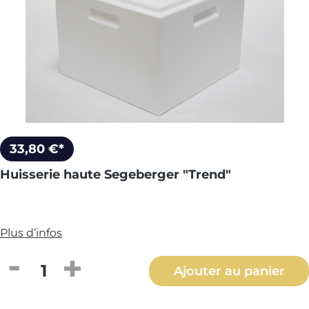
33,80 €*
Huisserie haute Segeberger "Trend"
Plus d’infos
Quantité de produit : Entrez la quantité
Ajouter au panier