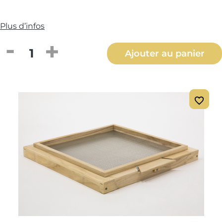
Plus d’infos
Quantité de produit : Entrez la quantité
Ajouter au panier