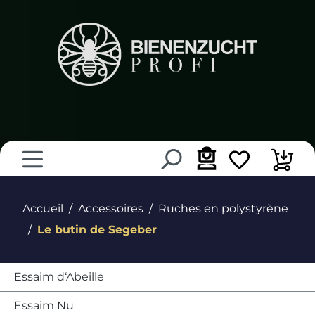
tenu principal
Accueil
Accessoires
Ruches en polystyrène
Le butin de Segeber
Essaim d‘Abeille
Essaim Nu