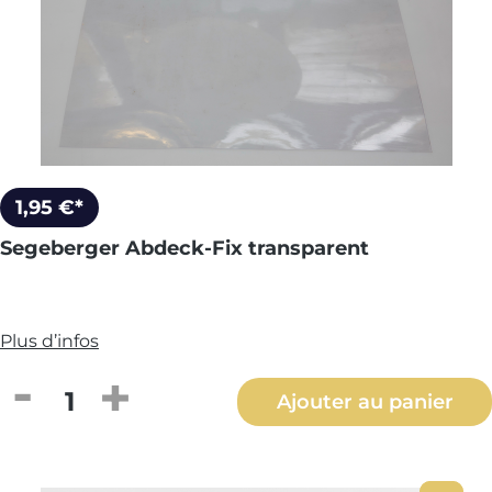
1,95 €*
Segeberger Abdeck-Fix transparent
Plus d’infos
Quantité de produit : Entrez la quantité
Ajouter au panier