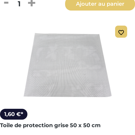
Quantité de produit : Entrez la quantité
Ajouter au panier
1,60 €*
Toile de protection grise 50 x 50 cm