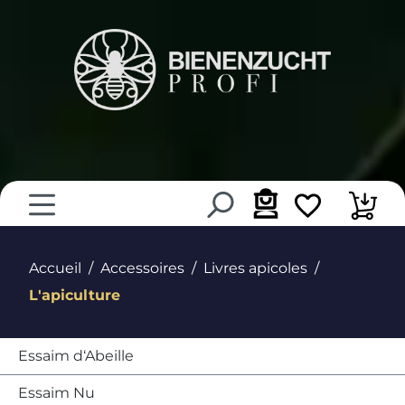
tenu principal
Accueil
Accessoires
Livres apicoles
L'apiculture
Essaim d‘Abeille
Essaim Nu