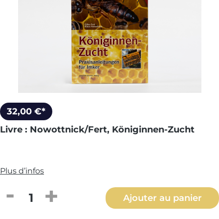
32,00 €*
Livre : Nowottnick/Fert, Königinnen-Zucht
Plus d’infos
Quantité de produit : Entrez la quantité
Ajouter au panier