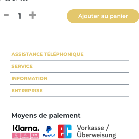
Quantité de produit : Entrez la quantité
Ajouter au panier
ASSISTANCE TÉLÉPHONIQUE
SERVICE
INFORMATION
ENTREPRISE
Moyens de paiement