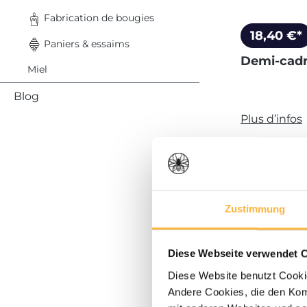
Fabrication de bougies
18,40 €*
Paniers & essaims
Demi-cadr
Miel
Blog
Plus d’infos
Quantité
Zustimmung
Diese Webseite verwendet 
Diese Website benutzt Cookie
Andere Cookies, die den Komf