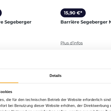
15,90 €*
e Segeberger
Barrière Segeberger 
Plus d’infos
 de produit : Entrez la quantité souh
Quantité de produ
Ajouter au panier
Ajo
Details
Cookies
s, die für den technischen Betrieb der Website erforderlich sind
ort bei Benutzung dieser Website erhöhen, der Direktwerbung di