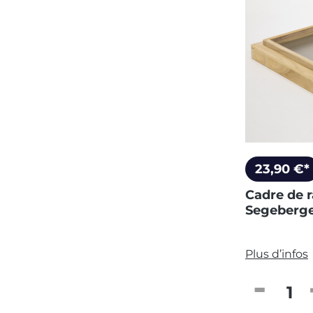
23,90 €*
Cadre de 
Segeberg
Plus d’infos
Quantité