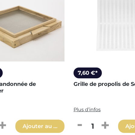
7,60 €*
randonnée de
Grille de propolis de
er
Plus d’infos
 de produit : Entrez la quantité souh
Quantité de produ
Ajouter au panier
Ajo