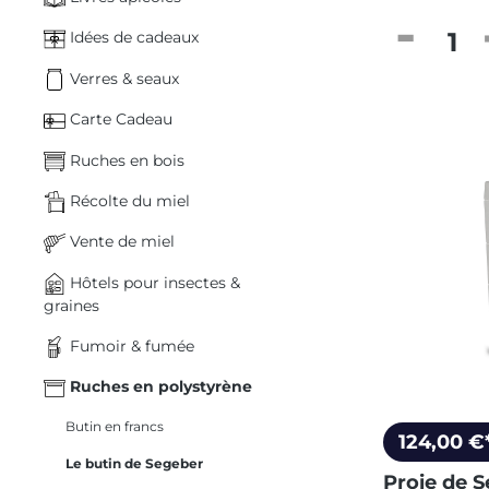
Quantité
Idées de cadeaux
Verres & seaux
Carte Cadeau
Ruches en bois
Récolte du miel
Vente de miel
Hôtels pour insectes &
graines
Fumoir & fumée
Ruches en polystyrène
Butin en francs
124,00 €
Le butin de Segeber
Proie de S