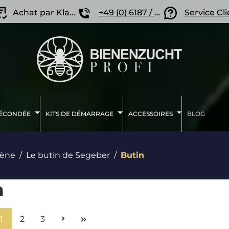
Achat par Klarna
+49 (0) 6187 / 207 57 86
Service Cl
FÉCONDÉE
KITS DE DÉMARRAGE
ACCESSOIRES
BLOG
rène
Le butin de Segeber
Butin
n
Page
Page
Page
1
2
3