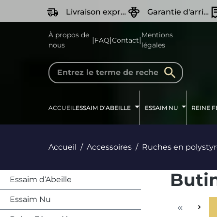
recherche
Passer à la navigation principale
Livraison express
Garantie d'arrivée Vivante
À propos de
Mentions
|
|
|
FAQ
Contact
nous
légales
ACCUEIL
ESSAIM D‘ABEILLE
ESSAIM NU
REINE 
Accueil
Accessoires
Ruches en polysty
Buti
Essaim d‘Abeille
Essaim Nu