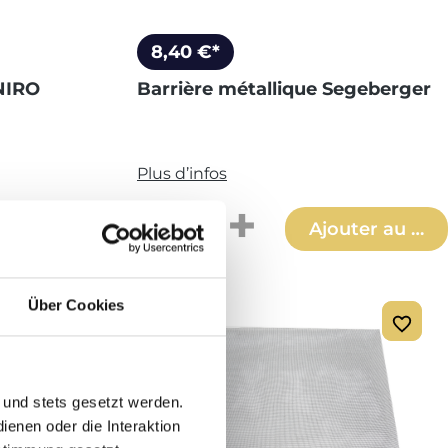
8,40 €*
NIRO
Barrière métallique Segeberger
Plus d’infos
aitée ou utilisez les boutons pour aug
it : Entrez la quantité souhaitée ou 
Quantité de produit : Entr
uter au panier
Ajouter au pan
Über Cookies
 und stets gesetzt werden.
enen oder die Interaktion