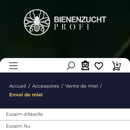
tenu principal
Accueil
Accessoires
Vente de miel
Envoi de miel
Essaim d‘Abeille
Essaim Nu