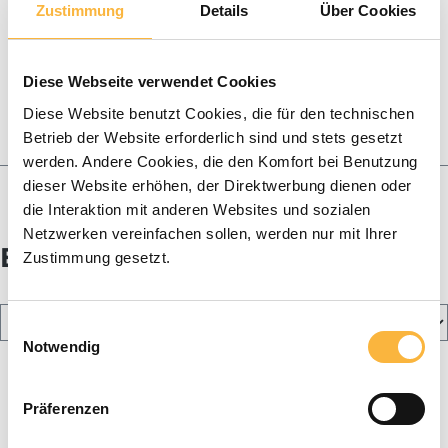
Zustimmung
Details
Über Cookies
Elevage de reines
Fabrication de bougies
Diese Webseite verwendet Cookies
Paniers & essaims
Diese Website benutzt Cookies, die für den technischen
Betrieb der Website erforderlich sind und stets gesetzt
Miel
werden. Andere Cookies, die den Komfort bei Benutzung
Blog
dieser Website erhöhen, der Direktwerbung dienen oder
die Interaktion mit anderen Websites und sozialen
Netzwerken vereinfachen sollen, werden nur mit Ihrer
Envoi de miel
Zustimmung gesetzt.
Einwilligungsauswahl
Notwendig
Präferenzen