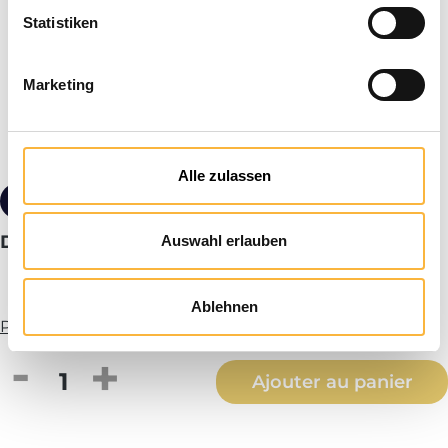
Statistiken
Marketing
Alle zulassen
de 1,70 €*
Prix dégressifs
DIB Carton vide avec 12 compartiments
Auswahl erlauben
Ablehnen
Plus d’infos
Quantité de produit : Entrez la quantité
Ajouter au panier