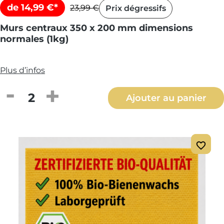
de 14,99 €*
23,99 €
Prix dégressifs
Murs centraux 350 x 200 mm dimensions
normales (1kg)
Plus d’infos
Quantité de produit : Entrez la quantité
Ajouter au panier