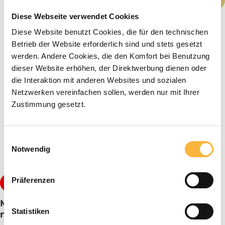
Diese Webseite verwendet Cookies
Diese Website benutzt Cookies, die für den technischen
Betrieb der Website erforderlich sind und stets gesetzt
werden. Andere Cookies, die den Komfort bei Benutzung
dieser Website erhöhen, der Direktwerbung dienen oder
die Interaktion mit anderen Websites und sozialen
Netzwerken vereinfachen sollen, werden nur mit Ihrer
Zustimmung gesetzt.
Einwilligungsauswahl
Notwendig
Präferenzen
de 14,99 €*
23,99 €
Prix dégressifs
Murs centraux 350 x 200 mm dimensions
Statistiken
normales (1kg)