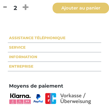
Quantité de produit : Entrez la quantité
Ajouter au panier
ASSISTANCE TÉLÉPHONIQUE
SERVICE
INFORMATION
ENTREPRISE
Moyens de paiement