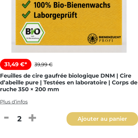
31,49 €*
39,99 €
Feuilles de cire gaufrée biologique DNM | Cire
d’abeille pure | Testées en laboratoire | Corps de
ruche 350 × 200 mm
Plus d’infos
Quantité de produit : Entrez la quantité
Ajouter au panier