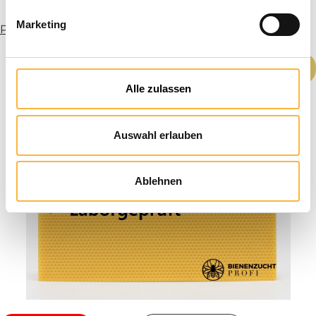
Marketing
Plus d’infos
Quantité de produit : Entrez la quantité
Ajouter au panier
Alle zulassen
Auswahl erlauben
Ablehnen