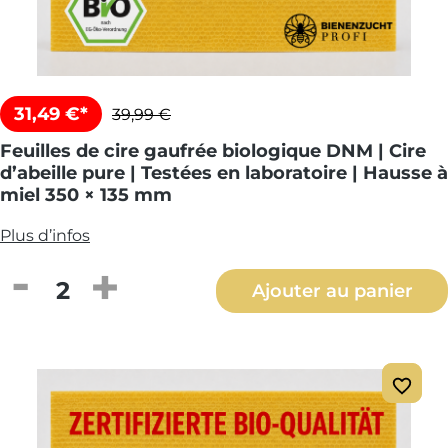
31,49 €*
39,99 €
Feuilles de cire gaufrée biologique DNM | Cire
d’abeille pure | Testées en laboratoire | Hausse à
miel 350 × 135 mm
Plus d’infos
Quantité de produit : Entrez la quantité
Ajouter au panier