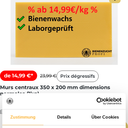
de 14,99 €*
23,99 €
Prix dégressifs
Murs centraux 350 x 200 mm dimensions
normales (1kg)
Plus d’infos
Zustimmung
Details
Über Cookies
Note moyenne 
Quantité de produit : Entrez la quantité
Ajouter au panier