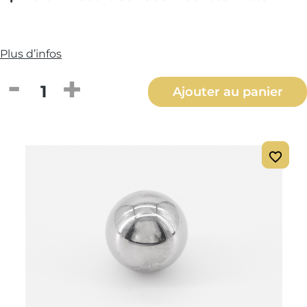
Plus d’infos
Quantité de produit : Entrez la quantité
Ajouter au panier