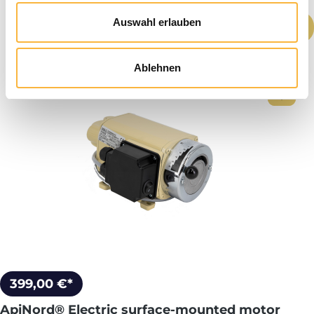
Quantité de produit : Entrez la quantité
Auswahl erlauben
Ajouter au panier
Ablehnen
399,00 €*
ApiNord® Electric surface-mounted motor