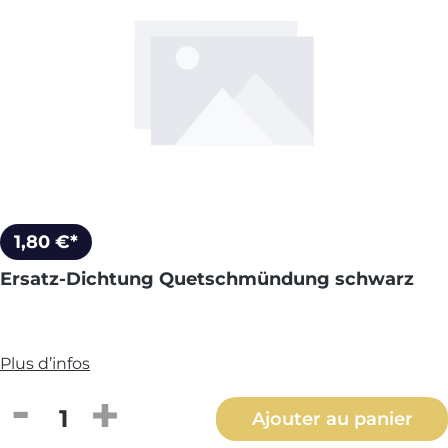
1,80 €*
Ersatz-Dichtung Quetschmündung schwarz
Plus d’infos
Quantité de produit : Entrez la quantité
Ajouter au panier