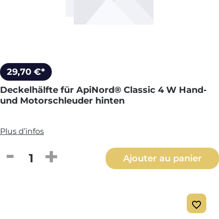
29,70 €*
Deckelhälfte für ApiNord® Classic 4 W Hand-
und Motorschleuder hinten
Plus d’infos
Quantité de produit : Entrez la quantité
Ajouter au panier