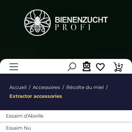
tenu principal
Accueil
Accessoires
Récolte du miel
Extractor accessories
Essaim d‘Abeille
Essaim Nu