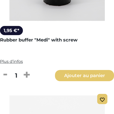
1,95 €*
Rubber buffer "Medi" with screw
Plus d’infos
Quantité de produit : Entrez la quantité
Ajouter au panier