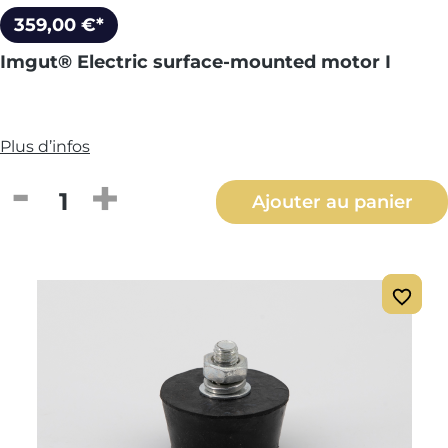
359,00 €*
Imgut® Electric surface-mounted motor I
Plus d’infos
Quantité de produit : Entrez la quantité
Ajouter au panier