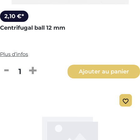
2,10 €*
Centrifugal ball 12 mm
Plus d’infos
Quantité de produit : Entrez la quantité
Ajouter au panier