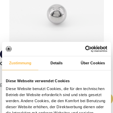
1,70 €*
Zustimmung
Details
Über Cookies
Centrifugal ball 8 mm
Diese Webseite verwendet Cookies
Plus d’infos
Diese Website benutzt Cookies, die für den technischen
Betrieb der Website erforderlich sind und stets gesetzt
Quantité de produit : Entrez la quantité
Ajouter au panier
werden. Andere Cookies, die den Komfort bei Benutzung
dieser Website erhöhen, der Direktwerbung dienen oder
die Interaktion mit anderen Websites und sozialen