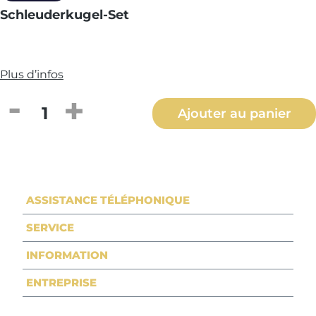
Schleuderkugel-Set
Plus d’infos
Quantité de produit : Entrez la quantité
Ajouter au panier
ASSISTANCE TÉLÉPHONIQUE
SERVICE
INFORMATION
ENTREPRISE