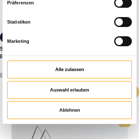
Präferenzen
Statistiken
154,00 €*
Marketing
SIPA® Harnais de découverte pour une
personne
Alle zulassen
Plus d’infos
Quantité de produit : Entrez la quantité
Auswahl erlauben
Ajouter au panier
Ablehnen