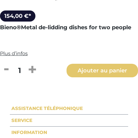
154,00 €*
Bieno®Metal de-lidding dishes for two people
Plus d’infos
Quantité de produit : Entrez la quantité
Ajouter au panier
ASSISTANCE TÉLÉPHONIQUE
SERVICE
INFORMATION