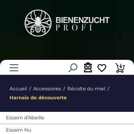
tenu principal
Accueil
Accessoires
Récolte du miel
Harnais de découverte
Essaim d‘Abeille
Essaim Nu