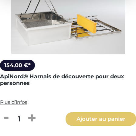
154,00 €*
ApiNord® Harnais de découverte pour deux
personnes
Plus d’infos
Quantité de produit : Entrez la quantité
Ajouter au panier