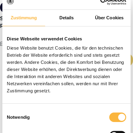
154,00 €*
Zustimmung
Details
Über Cookies
SIPA® Harnais de découverte pour deux
personnes
Diese Webseite verwendet Cookies
Plus d’infos
Diese Website benutzt Cookies, die für den technischen
Betrieb der Website erforderlich sind und stets gesetzt
Quantité de produit : Entrez la quantité
Ajouter au panier
werden. Andere Cookies, die den Komfort bei Benutzung
dieser Website erhöhen, der Direktwerbung dienen oder
die Interaktion mit anderen Websites und sozialen
Netzwerken vereinfachen sollen, werden nur mit Ihrer
Zustimmung gesetzt.
Einwilligungsauswahl
Notwendig