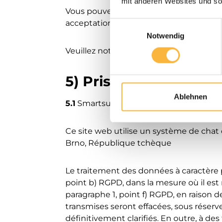
mit anderen Websites und so
Vous pouvez configurer votre navigateur
acceptation ou à exclure l'acceptation 
Einwilligungsauswahl
Notwendig
Veuillez noter que si vous n'acceptez pa
5) Prise de contact
Ablehnen
5.1
Smartsupp
Ce site web utilise un système de chat e
Brno, République tchèque
Le traitement des données à caractère p
point b) RGPD, dans la mesure où il est 
paragraphe 1, point f) RGPD, en raison de
transmises seront effacées, sous réserve
définitivement clarifiés. En outre, à de