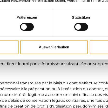
zialen Netzwerken vereinfachen sollen, werden nur mit Ihrer Zu
 de manière à être informé de l'installation de cookies 
de cookies dans certains cas ou de manière générale.
Präferenzen
Statistiken
s les cookies, la fonctionnalité de notre site Web peut êt
Auswahl erlauben
n direct fourni par le fournisseur suivant : Smartsupp.co
ersonnel transmises par le biais du chat s'effectue confo
nécessaire à la préparation ou à l'exécution du contrat, o
 notre intérêt légitime à assurer un suivi efficace des vi
 de délais de conservation légaux contraires, une fois qu
s fins de création de profils d'utilisation pseudonymisés,