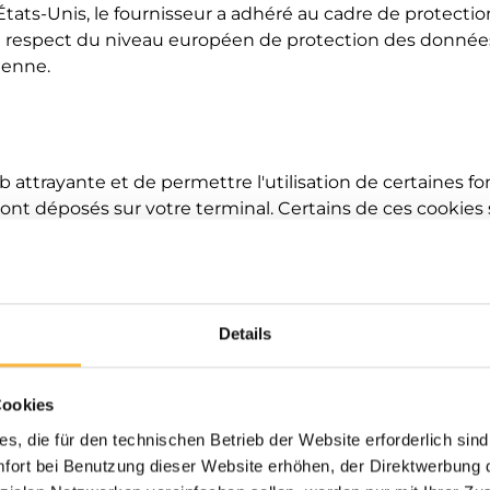
 États-Unis, le fournisseur a adhéré au cadre de protec
le respect du niveau européen de protection des données
éenne.
b attrayante et de permettre l'utilisation de certaines fo
ui sont déposés sur votre terminal. Certains de ces coo
kies de session »), d'autres restent plus longtemps sur 
 (« cookies persistants »). Dans ce dernier cas, vous pou
votre navigateur web.
Details
nt également traitées par certains cookies que nous utili
 1, point b) RGPD, en vue de l'exécution du contrat en 
, point a) RGPD , ou aux fins de la sauvegarde de nos inté
Cookies
 une conception conviviale et efficace de la visite du si
s, die für den technischen Betrieb der Website erforderlich sind
ort bei Benutzung dieser Website erhöhen, der Direktwerbung di