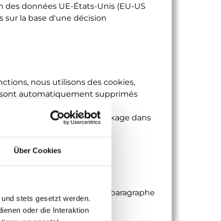
tion des données UE-États-Unis (EU-US
 sur la base d'une décision
nctions, nous utilisons des cookies,
kies sont automatiquement supprimés
votre terminal et permettent
vez consulter la durée de stockage dans
Über Cookies
sons, le traitement a lieu
cas de consentement donné
rêts légitimes à la meilleure
te conformément à l'article 6, paragraphe
 und stets gesetzt werden.
enen oder die Interaktion