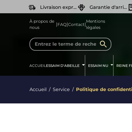
recherche
Passer à la navigation principale
Livraison express
Garantie d'arrivée Vivante
À propos de
Mentions
|
|
|
FAQ
Contact
nous
légales
ACCUEIL
ESSAIM D‘ABEILLE
ESSAIM NU
REINE 
Accueil
Service
Politique de confidenti