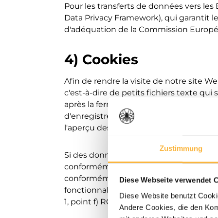
Pour les transferts de données vers les
Data Privacy Framework), qui garantit 
d'adéquation de la Commission Europ
4) Cookies
Afin de rendre la visite de notre site We
c'est-à-dire de petits fichiers texte q
après la fermeture du navigateur (« coo
d'enregistrer les paramètres de la page
l'aperçu des paramètres de cookies de 
Zustimmung
Si des données à caractère personnel so
conformément à l'article 6, paragraphe
conformément à l'article 6, paragraphe 1
Diese Webseite verwendet 
fonctionnalité possible du site Web et à
Diese Website benutzt Cookie
1, point f) RGPD.
Andere Cookies, die den Komf