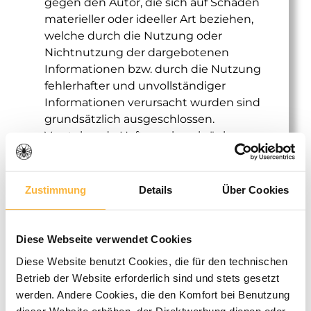
gegen den Autor, die sich auf Schäden
materieller oder ideeller Art beziehen,
welche durch die Nutzung oder
Nichtnutzung der dargebotenen
Informationen bzw. durch die Nutzung
fehlerhafter und unvollständiger
Informationen verursacht wurden sind
grundsätzlich ausgeschlossen.
Vorstehende Haftungsbeschränkung
gilt nicht für Ansprüche wegen der
Verletzung des Lebens, des Körpers
oder der Gesundheit oder wenn der
Zustimmung
Details
Über Cookies
Schaden auf Vorsatz oder grober
Fahrlässigkeit beruht.
Alle Angebote sind freibleibend und
Diese Webseite verwendet Cookies
unverbindlich. Der Autor behält es sich
Diese Website benutzt Cookies, die für den technischen
ausdrücklich vor, Teile der Seiten oder
Betrieb der Website erforderlich sind und stets gesetzt
das gesamte Angebot ohne
werden. Andere Cookies, die den Komfort bei Benutzung
gesonderte Ankündigung zu