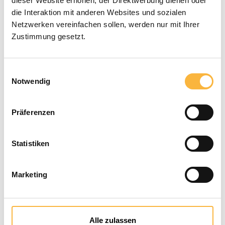
dieser Website erhöhen, der Direktwerbung dienen oder
verändern, zu ergänzen, zu löschen
die Interaktion mit anderen Websites und sozialen
oder die Veröffentlichung zeitweise
Netzwerken vereinfachen sollen, werden nur mit Ihrer
oder endgültig einzustellen.
Zustimmung gesetzt.
2. Verweise und Links
Sofern auf Verweisziele (« Links ») direkt
Einwilligungsauswahl
oder indirekt verwiesen wird, die
Notwendig
außerhalb des
Verantwortungsbereiches des Autors
Präferenzen
liegen, haftet dieser für dort befindliche
Inhalte nicht. Für diese Inhalte und
insbesondere für Schäden, die aus der
Statistiken
Nutzung oder Nichtnutzung solcherart
dargebotener Informationen
entstehen, haftet allein der Anbieter
Marketing
der Seite, auf welche verwiesen wurde,
nicht derjenige, der über Links auf die
jeweilige Veröffentlichung lediglich
Alle zulassen
verweist.