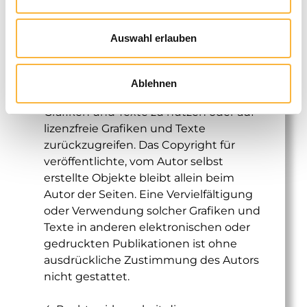
3. Urheberrecht
Auswahl erlauben
Der Autor ist bestrebt, in allen
Publikationen die Urheberrechte der
verwendeten Grafiken und Texte zu
Ablehnen
beachten, von ihm selbst erstellte
Grafiken und Texte zu nutzen oder auf
lizenzfreie Grafiken und Texte
zurückzugreifen. Das Copyright für
veröffentlichte, vom Autor selbst
erstellte Objekte bleibt allein beim
Autor der Seiten. Eine Vervielfältigung
oder Verwendung solcher Grafiken und
Texte in anderen elektronischen oder
gedruckten Publikationen ist ohne
ausdrückliche Zustimmung des Autors
nicht gestattet.