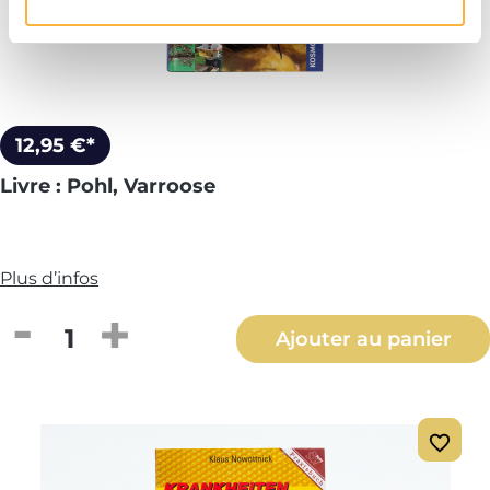
12,95 €*
Livre : Pohl, Varroose
Plus d’infos
Quantité de produit : Entrez la quantité
Ajouter au panier