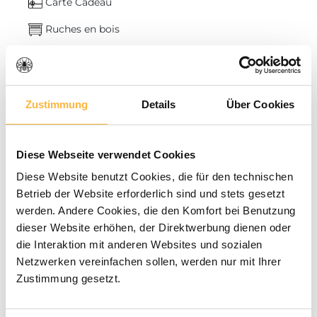
Carte Cadeau
Ruches en bois
Récolte du miel
Vente de miel
Zustimmung
Details
Über Cookies
Hôtels pour insectes & graines
Fumoir & fumée
Diese Webseite verwendet Cookies
Ruches en polystyrène
Diese Website benutzt Cookies, die für den technischen
Varroa & nettoyage
Betrieb der Website erforderlich sind und stets gesetzt
werden. Andere Cookies, die den Komfort bei Benutzung
Cire & extraction
dieser Website erhöhen, der Direktwerbung dienen oder
Outils
die Interaktion mit anderen Websites und sozialen
Netzwerken vereinfachen sollen, werden nur mit Ihrer
% Déstockage
Zustimmung gesetzt.
Elevage de reines