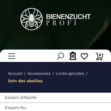
tenu principal
Accueil
Accessoires
Livres apicoles
Soin des abeilles
Essaim d‘Abeille
Essaim Nu