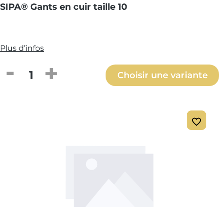
SIPA® Gants en cuir taille 10
Plus d’infos
Quantité de produit : Entrez la quantité
Choisir une variante