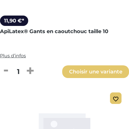
11,90 €*
ApiLatex® Gants en caoutchouc taille 10
Plus d’infos
Quantité de produit : Entrez la quantité
Choisir une variante