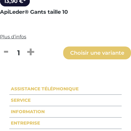
13,90 €*
ApiLeder® Gants taille 10
Plus d’infos
Quantité de produit : Entrez la quantité
Choisir une variante
ASSISTANCE TÉLÉPHONIQUE
SERVICE
INFORMATION
ENTREPRISE