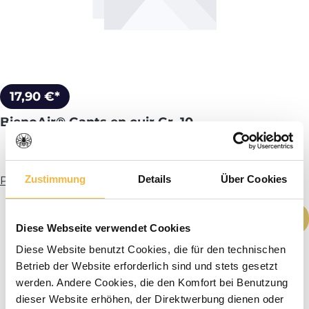
17,90 €*
BienoAir® Gants en cuir Gr. 10
Zustimmung
Details
Über Cookies
Plus d’infos
Quantité de produit : Entrez la quantité
Choisir une variante
Diese Webseite verwendet Cookies
Diese Website benutzt Cookies, die für den technischen
Betrieb der Website erforderlich sind und stets gesetzt
werden. Andere Cookies, die den Komfort bei Benutzung
dieser Website erhöhen, der Direktwerbung dienen oder