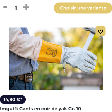
Quantité de produit : Entrez la quantité
Choisir une variante
14,90 €*
Imgut® Gants en cuir de yak Gr. 10