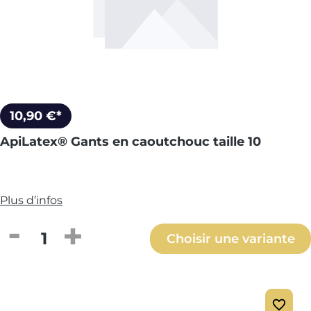
10,90 €*
ApiLatex® Gants en caoutchouc taille 10
Plus d’infos
Quantité de produit : Entrez la quantité
Choisir une variante