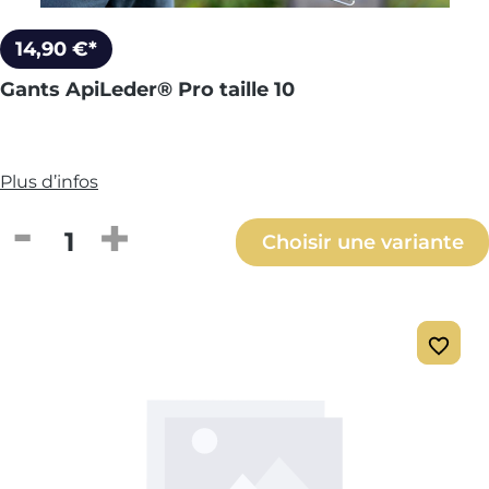
14,90 €*
Gants ApiLeder® Pro taille 10
Plus d’infos
Quantité de produit : Entrez la quantité
Choisir une variante