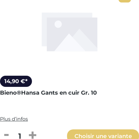
14,90 €*
Bieno®Hansa Gants en cuir Gr. 10
Plus d’infos
Quantité de produit : Entrez la quantité
Choisir une variante