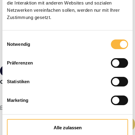
die Interaktion mit anderen Websites und sozialen
Netzwerken vereinfachen sollen, werden nur mit Ihrer
Zustimmung gesetzt.
Einwilligungsauswahl
Notwendig
Präferenzen
16,90 €*
Gants anti-acide femme Gr. 8
Statistiken
Marketing
Plus d’infos
Quantité de produit : Entrez la quantité
Ajouter au panier
Alle zulassen