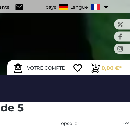
ients
pays
Langue
0,00 €*
VOTRE COMPTE
 de 5