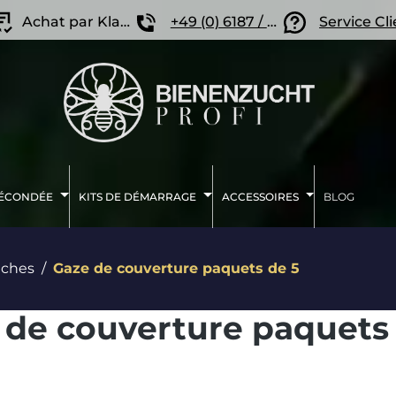
Achat par Klarna
+49 (0) 6187 / 207 57 86
Service Cl
FÉCONDÉE
KITS DE DÉMARRAGE
ACCESSOIRES
BLOG
uches
Gaze de couverture paquets de 5
 de couverture paquets