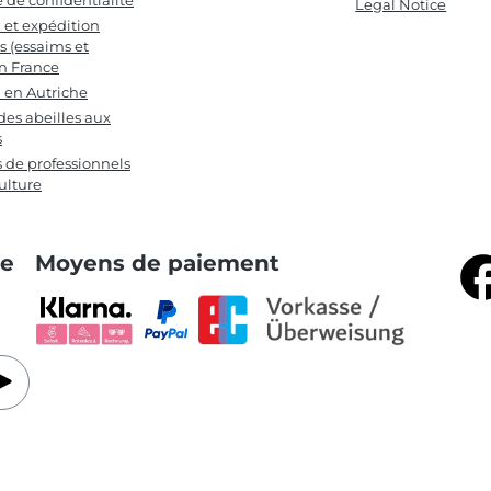
e de confidentialité
Legal Notice
n et expédition
s (essaims et
en France
n en Autriche
des abeilles aux
s
s de professionnels
ulture
te
Moyens de paiement