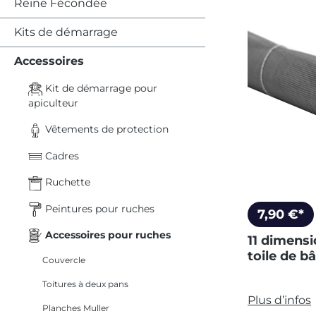
Reine Fécondée
Kits de démarrage
Accessoires
Kit de démarrage pour
apiculteur
Vêtements de protection
Cadres
Ruchette
Peintures pour ruches
7,90 €*
Accessoires pour ruches
11 dimensi
toile de b
Couvercle
Toitures à deux pans
Plus d’infos
Planches Muller