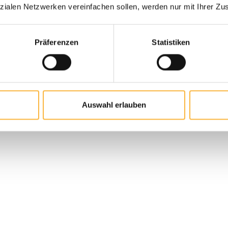
zialen Netzwerken vereinfachen sollen, werden nur mit Ihrer Zu
Plus d’infos
Präferenzen
Statistiken
 de produit : Entrez la quantité souh
Quantité de produ
Ajouter au panier
Ajo
Auswahl erlauben