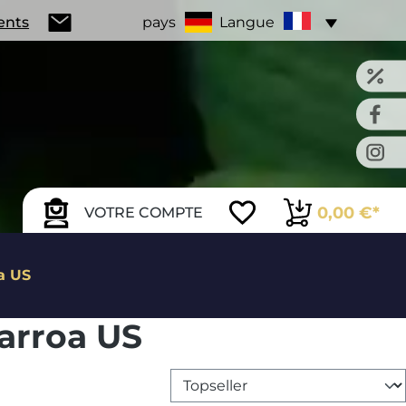
ients
pays
Langue
0,00 €*
VOTRE COMPTE
a US
Varroa US