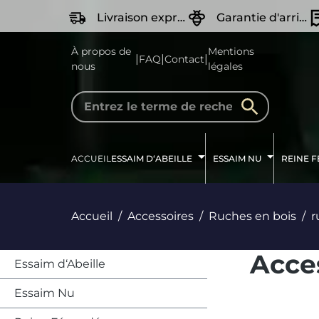
recherche
Passer à la navigation principale
Livraison express
Garantie d'arrivée Vivante
À propos de
Mentions
|
|
|
FAQ
Contact
nous
légales
ACCUEIL
ESSAIM D‘ABEILLE
ESSAIM NU
REINE 
Accueil
Accessoires
Ruches en bois
r
Acce
Essaim d‘Abeille
Essaim Nu