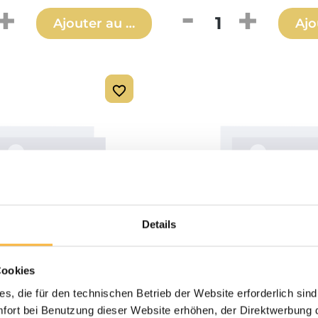
 de produit : Entrez la quantité souh
Quantité de produ
Ajouter au panier
Ajo
Details
Cookies
4,20 €*
s, die für den technischen Betrieb der Website erforderlich sind
t Ersatz Fluglochkeil
12er Dadant Ersatz Fl
ort bei Benutzung dieser Website erhöhen, der Direktwerbung di