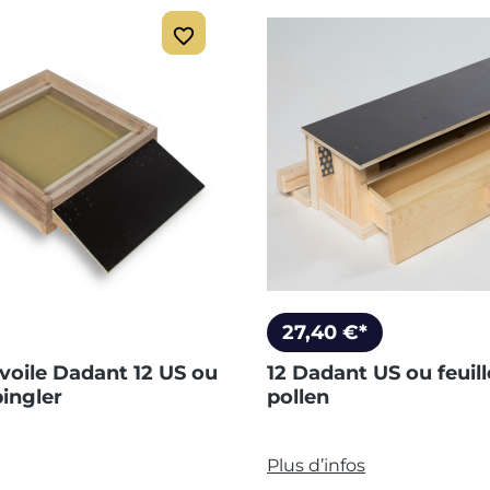
27,40 €*
voile Dadant 12 US ou
12 Dadant US ou feuill
pingler
pollen
Plus d’infos