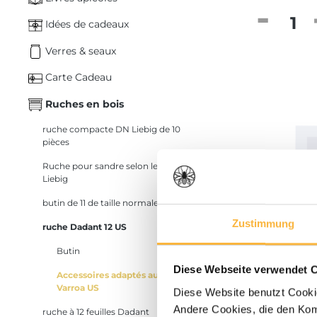
Quantité
Idées de cadeaux
Verres & seaux
Carte Cadeau
Ruches en bois
ruche compacte DN Liebig de 10
pièces
Ruche pour sandre selon le Dr.
Liebig
butin de 11 de taille normale
Zustimmung
ruche Dadant 12 US
Butin
Diese Webseite verwendet 
Accessoires adaptés au sol
4,20 €*
Varroa US
Diese Website benutzt Cookie
12er Dadan
Andere Cookies, die den Komf
ruche à 12 feuilles Dadant