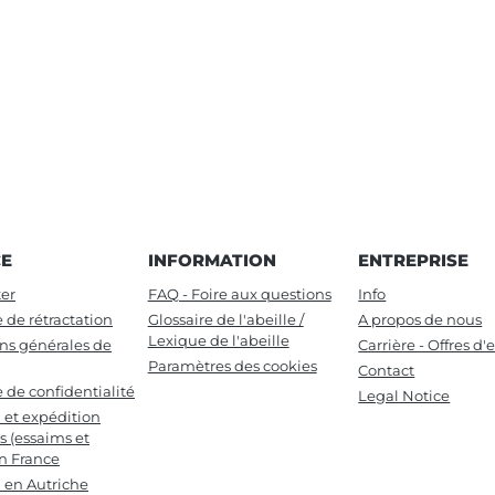
CE
INFORMATION
ENTREPRISE
er
FAQ - Foire aux questions
Info
e de rétractation
Glossaire de l'abeille /
A propos de nous
Lexique de l'abeille
ns générales de
Carrière - Offres d
Paramètres des cookies
Contact
e de confidentialité
Legal Notice
n et expédition
s (essaims et
en France
n en Autriche