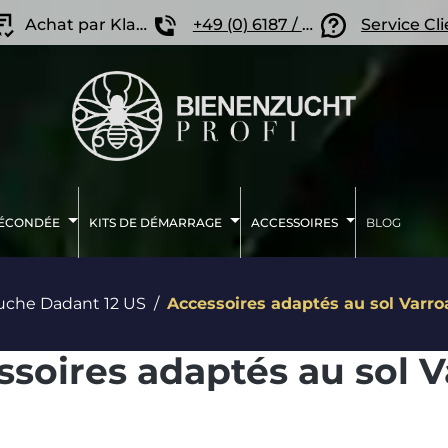
Achat par Klarna
+49 (0) 6187 / 207 57 86
Service Cl
FÉCONDÉE
KITS DE DÉMARRAGE
ACCESSOIRES
BLOG
uche Dadant 12 US
Accessoires adaptés au sol Varro
ssoires adaptés au sol 