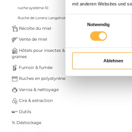
mit anderen Websites und so
ruche système 10
Einwilligungsauswahl
Ruche de Lorenz Langstroth
Plus d’infos
Notwendig
Récolte du miel
Quantité
Vente de miel
Hôtels pour insectes &
graines
Ablehnen
Fumoir & fumée
Ruches en polystyrène
Varroa & nettoyage
Cire & extraction
Outils
% Déstockage