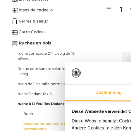
Quantité
Idées de cadeaux
Verres & seaux
Carte Cadeau
Ruches en bois
ruche compacte DN Liebig de 10
pièces
Ruche pour sandre selon le Dr.
Liebig
butin de 11 de taille normale
Zustimmung
ruche Dadant 12 US
ruche à 12 feuilles Dadant
Diese Webseite verwendet 
Butin
46,40 €*
Diese Website benutzt Cookie
Accessoires adaptés à Blatt
12er Dada
Andere Cookies, die den Komf
Varroaboden