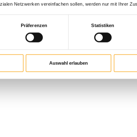
zialen Netzwerken vereinfachen sollen, werden nur mit Ihrer Zu
Präferenzen
Statistiken
 de produit : Entrez la quantité souh
Ajouter au panier
Auswahl erlauben