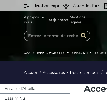
recherche
Passer à la navigation principale
Livraison express
Garantie d'arrivée Vivante
À propos de
Mentions
|
|
|
FAQ
Contact
nous
légales
ACCUEIL
ESSAIM D‘ABEILLE
ESSAIM NU
REINE 
Accueil
Accessoires
Ruches en bois
r
Acce
Essaim d‘Abeille
Essaim Nu