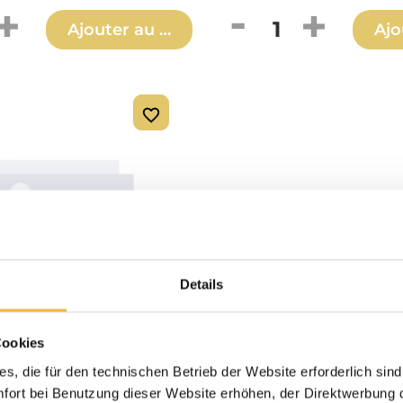
 de produit : Entrez la quantité souh
Quantité de produ
Ajouter au panier
Ajo
Details
Cookies
s, die für den technischen Betrieb der Website erforderlich sind
nt Blatt Brutraumzarge
ort bei Benutzung dieser Website erhöhen, der Direktwerbung di