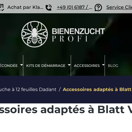
Achat par Klarna
+49 (0) 6187 / 207 57 86
Service Cl
FÉCONDÉE
KITS DE DÉMARRAGE
ACCESSOIRES
BLOG
uche à 12 feuilles Dadant
Accessoires adaptés à Blat
ssoires adaptés à Blatt