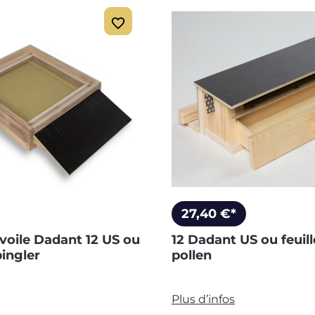
27,40 €*
voile Dadant 12 US ou
12 Dadant US ou feuill
pingler
pollen
Plus d’infos