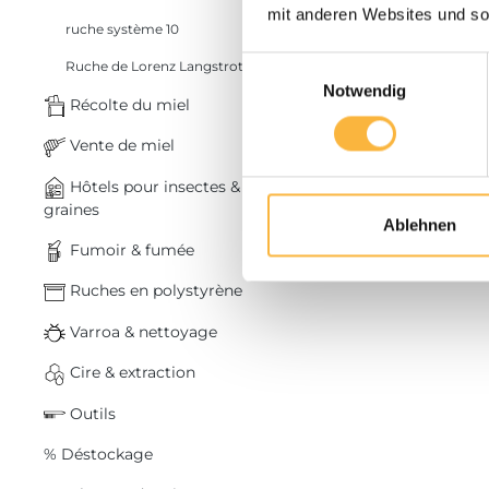
mit anderen Websites und so
ruche système 10
Einwilligungsauswahl
Ruche de Lorenz Langstroth
Plus d’infos
Notwendig
Récolte du miel
Quantité
Vente de miel
Hôtels pour insectes &
graines
Ablehnen
Fumoir & fumée
Ruches en polystyrène
Varroa & nettoyage
Cire & extraction
Outils
% Déstockage