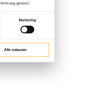
stimmung gesetzt.
Marketing
aitée ou utilisez les boutons pour aug
Alle zulassen