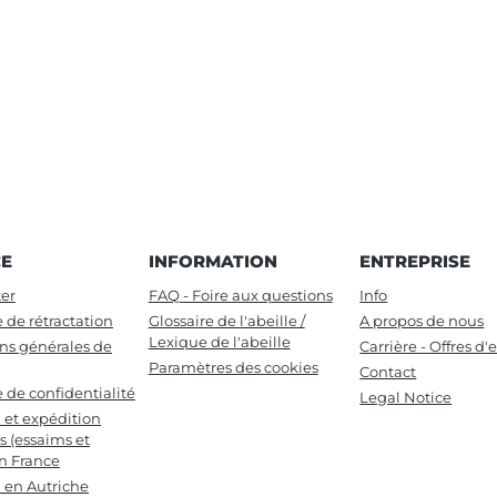
CE
INFORMATION
ENTREPRISE
er
FAQ - Foire aux questions
Info
e de rétractation
Glossaire de l'abeille /
A propos de nous
Lexique de l'abeille
ns générales de
Carrière - Offres d
Paramètres des cookies
Contact
e de confidentialité
Legal Notice
n et expédition
s (essaims et
en France
n en Autriche