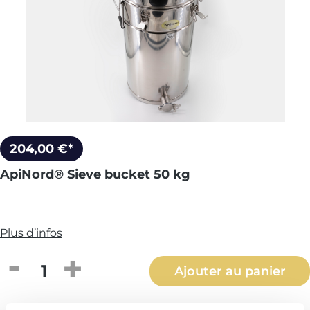
204,00 €*
ApiNord® Sieve bucket 50 kg
Plus d’infos
Quantité de produit : Entrez la quantité
Ajouter au panier