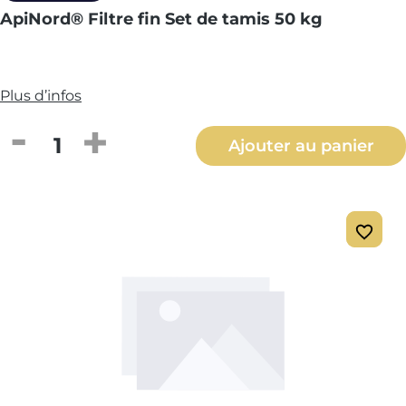
ApiNord® Filtre fin Set de tamis 50 kg
Plus d’infos
Quantité de produit : Entrez la quantité
Ajouter au panier