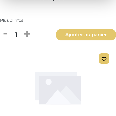
Plus d’infos
Quantité de produit : Entrez la quantité
Ajouter au panier