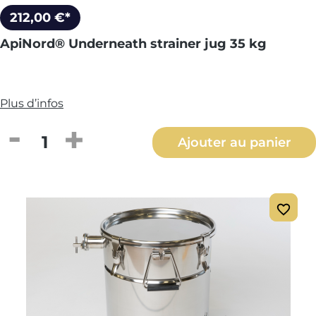
212,00 €*
ApiNord® Underneath strainer jug 35 kg
Plus d’infos
Quantité de produit : Entrez la quantité
Ajouter au panier