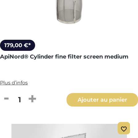
179,00 €*
ApiNord® Cylinder fine filter screen medium
Plus d’infos
Quantité de produit : Entrez la quantité
Ajouter au panier