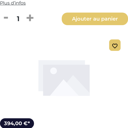
Plus d’infos
Quantité de produit : Entrez la quantité
Ajouter au panier
394,00 €*