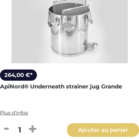
264,00 €*
ApiNord® Underneath strainer jug Grande
Plus d’infos
Quantité de produit : Entrez la quantité
Ajouter au panier