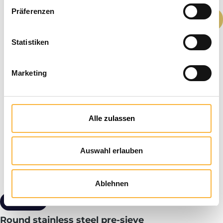
Präferenzen
Quantité de produit : Entrez la quantité
Ajouter au panier
Statistiken
Marketing
Alle zulassen
Auswahl erlauben
Ablehnen
9,60 €*
Round stainless steel pre-sieve