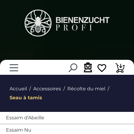
tenu principal
Accueil
Accessoires
Récolte du miel
Seau à tamis
Essaim d‘Abeille
Essaim Nu