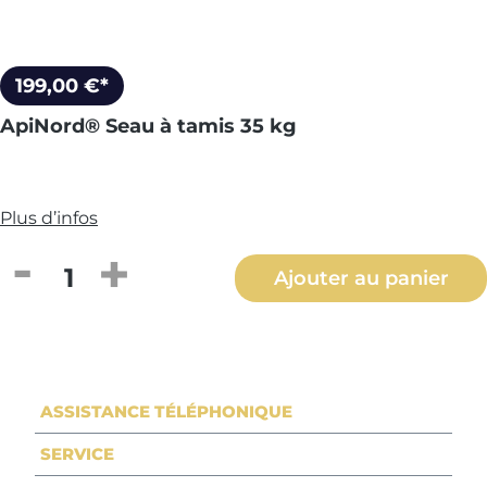
199,00 €*
ApiNord® Seau à tamis 35 kg
Plus d’infos
Quantité de produit : Entrez la quantité
Ajouter au panier
ASSISTANCE TÉLÉPHONIQUE
SERVICE