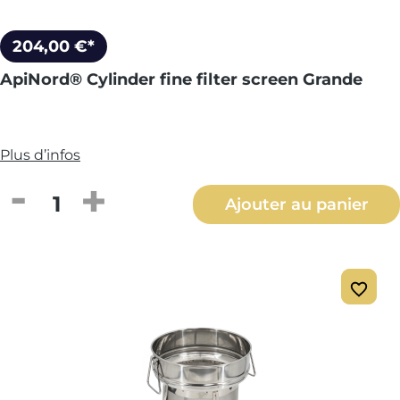
204,00 €*
ApiNord® Cylinder fine filter screen Grande
Plus d’infos
Quantité de produit : Entrez la quantité
Ajouter au panier