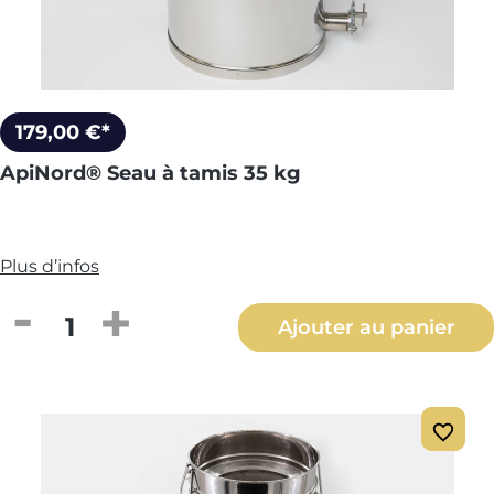
179,00 €*
ApiNord® Seau à tamis 35 kg
Plus d’infos
Quantité de produit : Entrez la quantité
Ajouter au panier