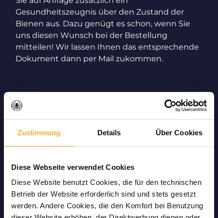
Sie auf Anfrage zusätzlich ein
Gesundheitszeugnis über den Zustand der
Bienen aus. Dazu genügt es schon, wenn Sie
uns diesen Wunsch bei der Bestellung
mitteilen! Wir lassen Ihnen das entsprechende
Dokument dann per Mail zukommen.
Sicherer Bienenversand nach
Zustimmung
Details
Über Cookies
Österreich – dank
tiergerechter Versandwaren
Diese Webseite verwendet Cookies
Diese Website benutzt Cookies, die für den technischen
Betrieb der Website erforderlich sind und stets gesetzt
Als Imker-Shop in Deutschland wirkt der
werden. Andere Cookies, die den Komfort bei Benutzung
Versand nach Österreich vor allem für die Tiere
dieser Website erhöhen, der Direktwerbung dienen oder