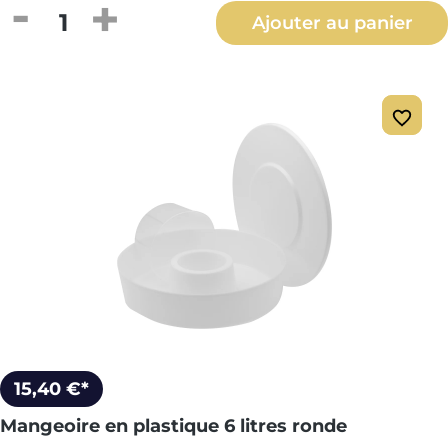
Quantité de produit : Entrez la quantité
Ajouter au panier
15,40 €*
Mangeoire en plastique 6 litres ronde