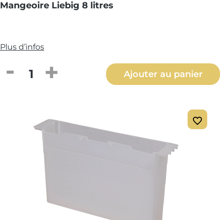
Mangeoire Liebig 8 litres
Plus d’infos
Quantité de produit : Entrez la quantité
Ajouter au panier