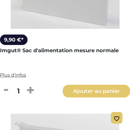
9,90 €*
Imgut® Sac d'alimentation mesure normale
Plus d’infos
Quantité de produit : Entrez la quantité
Ajouter au panier