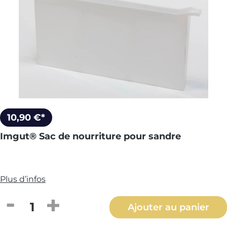
10,90 €*
Imgut® Sac de nourriture pour sandre
Plus d’infos
Quantité de produit : Entrez la quantité
Ajouter au panier