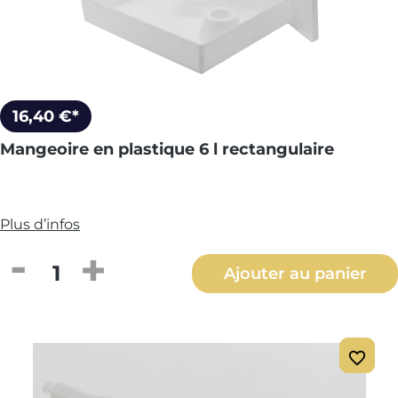
16,40 €*
Mangeoire en plastique 6 l rectangulaire
Plus d’infos
Quantité de produit : Entrez la quantité
Ajouter au panier