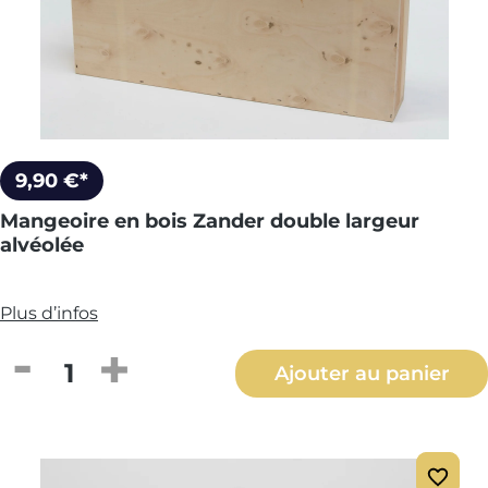
9,90 €*
Mangeoire en bois Zander double largeur
alvéolée
Plus d’infos
Quantité de produit : Entrez la quantité
Ajouter au panier