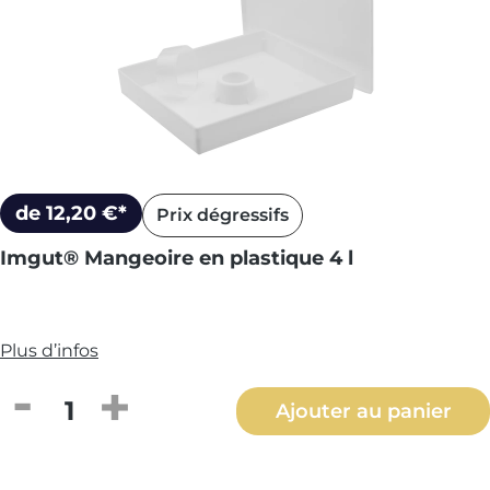
de 12,20 €*
Prix dégressifs
Imgut® Mangeoire en plastique 4 l
Plus d’infos
Quantité de produit : Entrez la quantité
Ajouter au panier