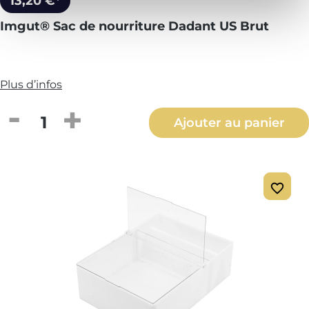
13,20 €*
Imgut® Sac de nourriture Dadant US Brut
Plus d’infos
Quantité de produit : Entrez la quantité
Ajouter au panier