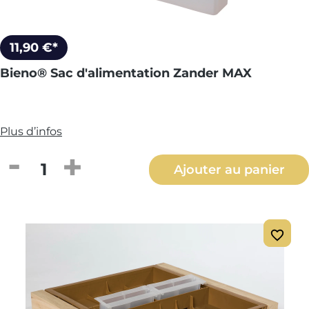
11,90 €*
Bieno® Sac d'alimentation Zander MAX
Plus d’infos
Quantité de produit : Entrez la quantité
Ajouter au panier