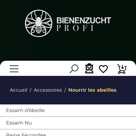
tenu principal
Accueil
Accessoires
Nourrir les abeilles
Essaim d‘Abeille
Essaim Nu
Reine Fécondée