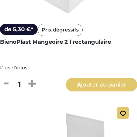
de 5,30 €*
Prix dégressifs
BienoPlast Mangeoire 2 l rectangulaire
Plus d’infos
Quantité de produit : Entrez la quantité
Ajouter au panier