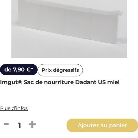
de 7,90 €*
Prix dégressifs
Imgut® Sac de nourriture Dadant US miel
Plus d’infos
Quantité de produit : Entrez la quantité
Ajouter au panier