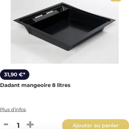
31,90 €*
Dadant mangeoire 8 litres
Plus d’infos
Quantité de produit : Entrez la quantité
Ajouter au panier