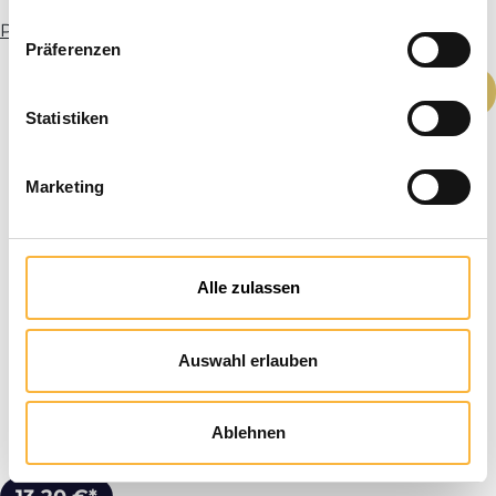
Plus d’infos
Präferenzen
Quantité de produit : Entrez la quantité
Ajouter au panier
Statistiken
Marketing
Alle zulassen
Auswahl erlauben
Ablehnen