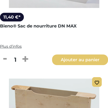
11,40 €*
Bieno® Sac de nourriture DN MAX
Plus d’infos
Quantité de produit : Entrez la quantité
Ajouter au panier