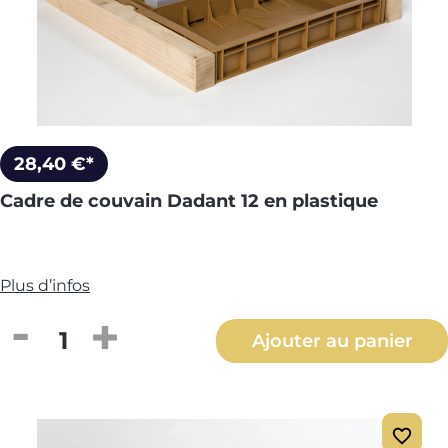
28,40 €*
Cadre de couvain Dadant 12 en plastique
Plus d’infos
Quantité de produit : Entrez la quantité
Ajouter au panier