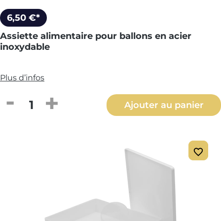
6,50 €*
Assiette alimentaire pour ballons en acier
inoxydable
Plus d’infos
Quantité de produit : Entrez la quantité
Ajouter au panier