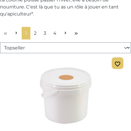
nourriture. C'est là que tu as un rôle à jouer en tant
qu'apiculteur*.
Page
Page
Page
Page
1
2
3
4