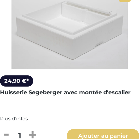
24,90 €*
Huisserie Segeberger avec montée d'escalier
Plus d’infos
Quantité de produit : Entrez la quantité
Ajouter au panier