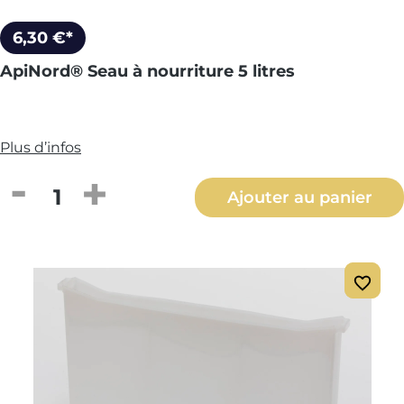
6,30 €*
ApiNord® Seau à nourriture 5 litres
Plus d’infos
Quantité de produit : Entrez la quantité
Ajouter au panier