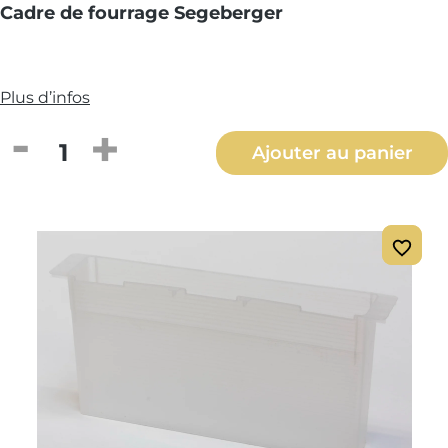
Cadre de fourrage Segeberger
Plus d’infos
Quantité de produit : Entrez la quantité
Ajouter au panier