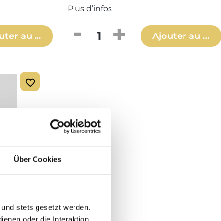
Plus d’infos
aitée ou utilisez les boutons pour aug
it : Entrez la quantité souhaitée ou 
Quantité de produit : Entr
uter au panier
Ajouter au pan
Über Cookies
 und stets gesetzt werden.
enen oder die Interaktion