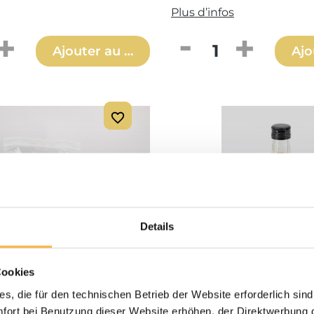
Plus d’infos
 de produit : Entrez la quantité souh
Quantité de produ
Ajouter au panier
Ajo
Details
Cookies
s, die für den technischen Betrieb der Website erforderlich sind
€*
5,90 €*
ort bei Benutzung dieser Website erhöhen, der Direktwerbung di