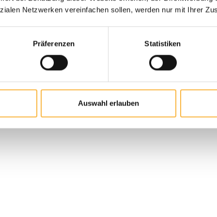
zialen Netzwerken vereinfachen sollen, werden nur mit Ihrer Zu
Minkenhus® Honey &
ssifs
Vinegar
® Honey liquorice
Präferenzen
Statistiken
Plus d’infos
Quantité de produ
Ajo
 de produit : Entrez la quantité souh
Ajouter au panier
Auswahl erlauben