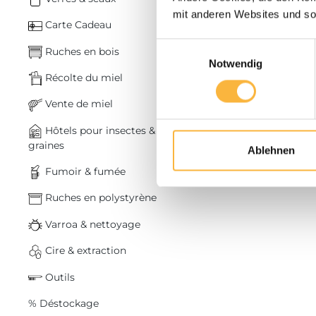
mit anderen Websites und so
Prix dégre
Carte Cadeau
Minkenhus
Einwilligungsauswahl
Ruches en bois
Notwendig
Récolte du miel
Vente de miel
Plus d’infos
Hôtels pour insectes &
Quantité
graines
Ablehnen
Fumoir & fumée
Ruches en polystyrène
Varroa & nettoyage
Cire & extraction
Outils
% Déstockage