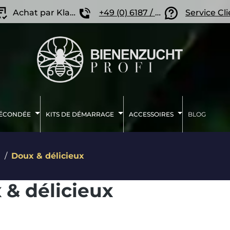
Achat par Klarna
+49 (0) 6187 / 207 57 86
Service Cl
FÉCONDÉE
KITS DE DÉMARRAGE
ACCESSOIRES
BLOG
e
Doux & délicieux
 & délicieux