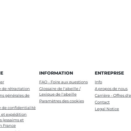
CE
INFORMATION
ENTREPRISE
er
FAQ - Foire aux questions
Info
e de rétractation
Glossaire de l'abeille /
A propos de nous
Lexique de l'abeille
ns générales de
Carrière - Offres d
Paramètres des cookies
Contact
e de confidentialité
Legal Notice
n et expédition
s (essaims et
en France