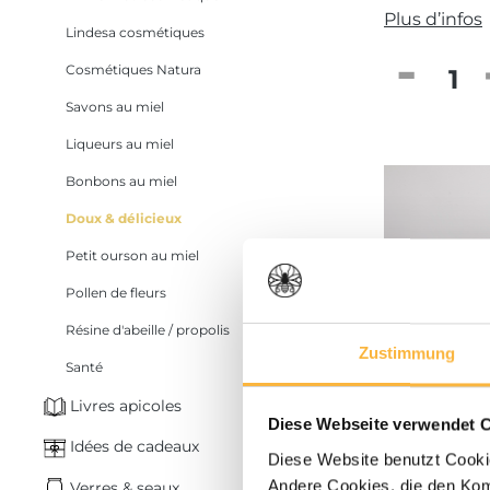
Plus d’infos
Lindesa cosmétiques
Quantité
Cosmétiques Natura
Savons au miel
Liqueurs au miel
Bonbons au miel
Doux & délicieux
Petit ourson au miel
Pollen de fleurs
Résine d'abeille / propolis
Zustimmung
Santé
Livres apicoles
Diese Webseite verwendet 
Idées de cadeaux
Diese Website benutzt Cookie
de 9,60 
Andere Cookies, die den Komf
Verres & seaux