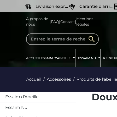
recherche
Passer à la navigation principale
Livraison express
Garantie d'arrivée Vivante
À propos de
Mentions
|
|
|
FAQ
Contact
nous
légales
ACCUEIL
ESSAIM D‘ABEILLE
ESSAIM NU
REINE 
Accueil
Accessoires
Produits de l'abeill
Doux
Essaim d‘Abeille
Essaim Nu