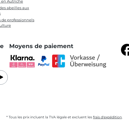
n en Autriche
des abeilles aux
s
s de professionnels
ulture
te
Moyens de paiement
* Tous les prix incluent la TVA légale et excluent les
frais d'expédition
.