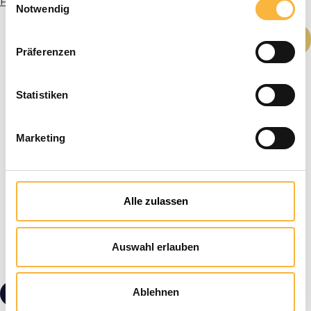
Plus d’infos
Notwendig
Quantité de produit : Entrez la quantité
Ajouter au panier
Präferenzen
Statistiken
Marketing
Alle zulassen
Auswahl erlauben
9,90 €*
Ablehnen