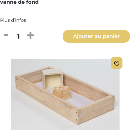
vanne de fond
Plus d’infos
Quantité de produit : Entrez la quantité
Ajouter au panier