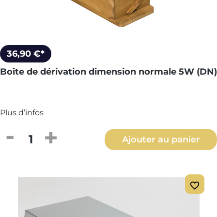
36,90 €*
Boîte de dérivation dimension normale 5W (DN)
Plus d’infos
Quantité de produit : Entrez la quantité
Ajouter au panier