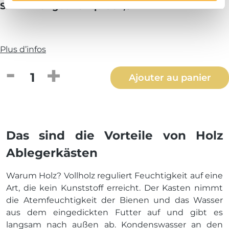
SIPA® Mangeoire liquide 1,5 l
Plus d’infos
Quantité de produit : Entrez la quantité
Ajouter au panier
Das sind die Vorteile von Holz
Ablegerkästen
Warum Holz? Vollholz reguliert Feuchtigkeit auf eine
Art, die kein Kunststoff erreicht. Der Kasten nimmt
die Atemfeuchtigkeit der Bienen und das Wasser
aus dem eingedickten Futter auf und gibt es
langsam nach außen ab. Kondenswasser an den