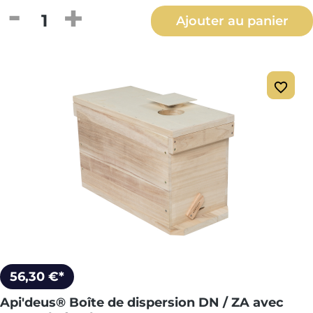
Quantité de produit : Entrez la quantité
Ajouter au panier
56,30 €*
Api'deus® Boîte de dispersion DN / ZA avec