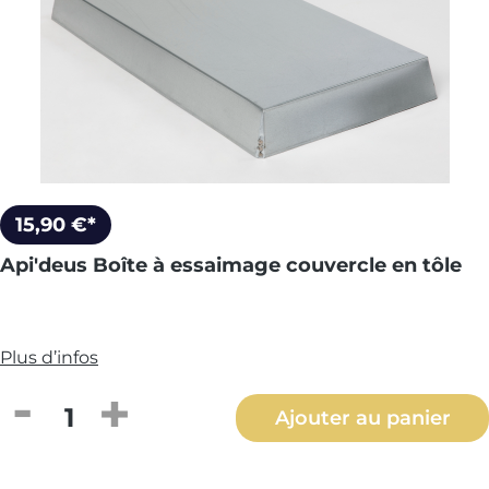
15,90 €*
Api'deus Boîte à essaimage couvercle en tôle
Plus d’infos
Quantité de produit : Entrez la quantité
Ajouter au panier