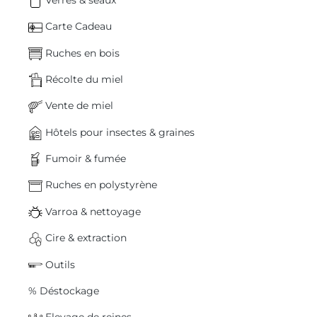
Carte Cadeau
Ruches en bois
Récolte du miel
Vente de miel
Hôtels pour insectes & graines
Fumoir & fumée
Ruches en polystyrène
Varroa & nettoyage
Cire & extraction
Outils
% Déstockage
Elevage de reines