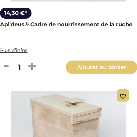
14,30 €*
Api'deus® Cadre de nourrissement de la ruche
Plus d’infos
Quantité de produit : Entrez la quantité
Ajouter au panier