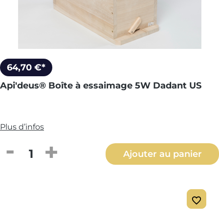
64,70 €*
Api'deus® Boîte à essaimage 5W Dadant US
Plus d’infos
Quantité de produit : Entrez la quantité
Ajouter au panier