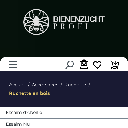
tenu principal
Accueil
Accessoires
Ruchette
Ruchette en bois
Essaim d‘Abeille
Essaim Nu