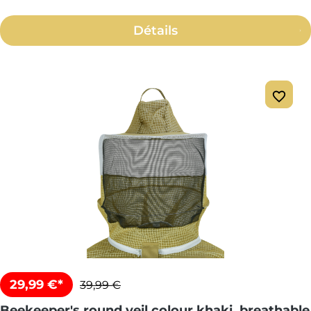
Détails
29,99 €*
39,99 €
Beekeeper's round veil colour khaki, breathable