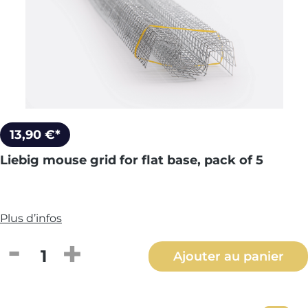
13,90 €*
Liebig mouse grid for flat base, pack of 5
Plus d’infos
Quantité de produit : Entrez la quantité
Ajouter au panier