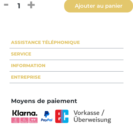
Quantité de produit : Entrez la quantité
Ajouter au panier
ASSISTANCE TÉLÉPHONIQUE
SERVICE
INFORMATION
ENTREPRISE
Moyens de paiement