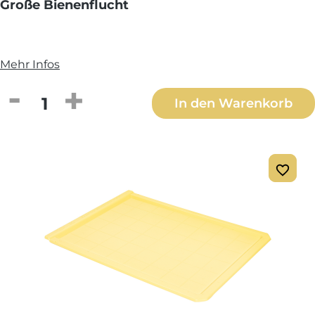
Große Bienenflucht
Mehr Infos
Produkt Anzahl: Gib den gewünschten We
In den Warenkorb