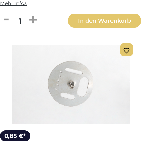
Mehr Infos
Produkt Anzahl: Gib den gewünschten We
In den Warenkorb
0,85 €*