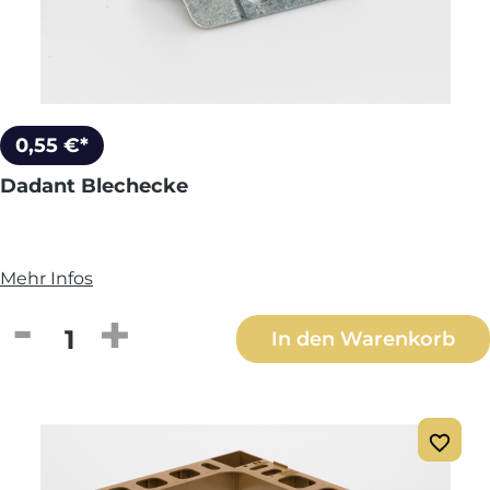
0,55 €*
Dadant Blechecke
Mehr Infos
Produkt Anzahl: Gib den gewünschten We
In den Warenkorb