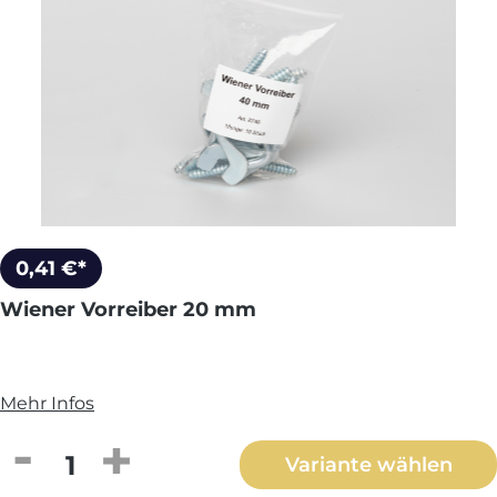
0,41 €*
Wiener Vorreiber 20 mm
Mehr Infos
Produkt Anzahl: Gib den gewünschten We
Variante wählen