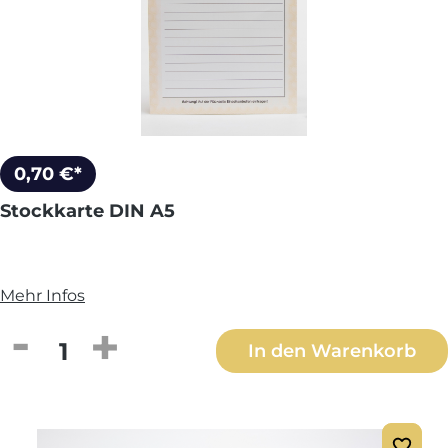
0,70 €*
Stockkarte DIN A5
Mehr Infos
Produkt Anzahl: Gib den gewünschten We
In den Warenkorb