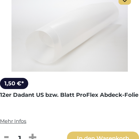
1,50 €*
12er Dadant US bzw. Blatt ProFlex Abdeck-Folie
Mehr Infos
Produkt Anzahl: Gib den gewünschten We
In den Warenkorb