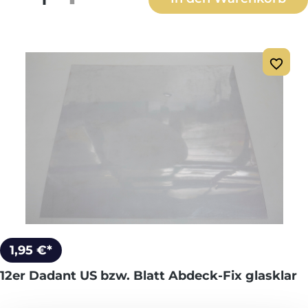
1,95 €*
12er Dadant US bzw. Blatt Abdeck-Fix glasklar