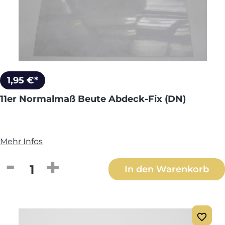
1,95 €*
11er Normalmaß Beute Abdeck-Fix (DN)
Mehr Infos
Produkt Anzahl: Gib den gewünschten We
In den Warenkorb