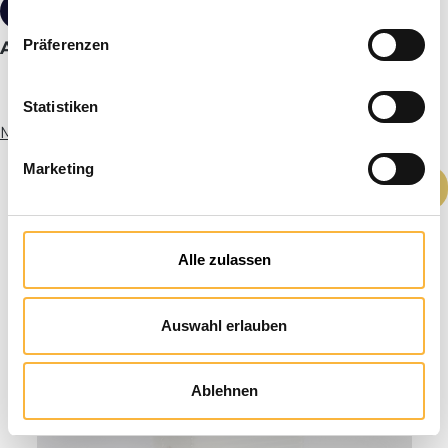
1,20 €*
Präferenzen
Ami-Schiene Edelstahl 39 cm
Statistiken
Mehr Infos
Marketing
Produkt Anzahl: Gib den gewünschten We
In den Warenkorb
Alle zulassen
Auswahl erlauben
Ablehnen