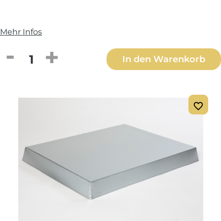
Mehr Infos
Produkt Anzahl: Gib den gewünschten We
In den Warenkorb