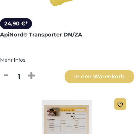
24,90 €*
ApiNord® Transporter DN/ZA
Mehr Infos
Produkt Anzahl: Gib den gewünschten We
In den Warenkorb