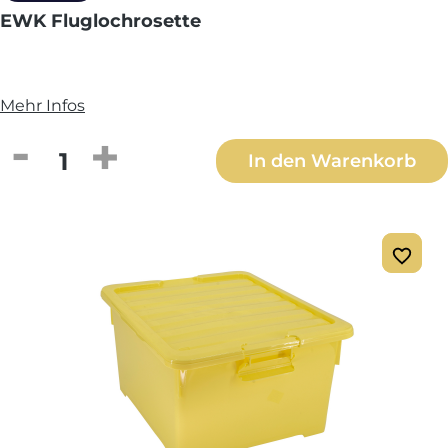
EWK Fluglochrosette
Mehr Infos
Produkt Anzahl: Gib den gewünschten We
In den Warenkorb