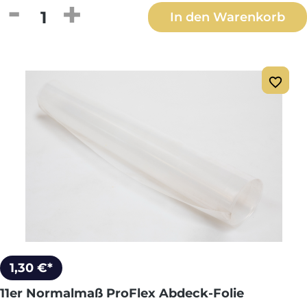
Produkt Anzahl: Gib den gewünschten We
In den Warenkorb
1,30 €*
11er Normalmaß ProFlex Abdeck-Folie