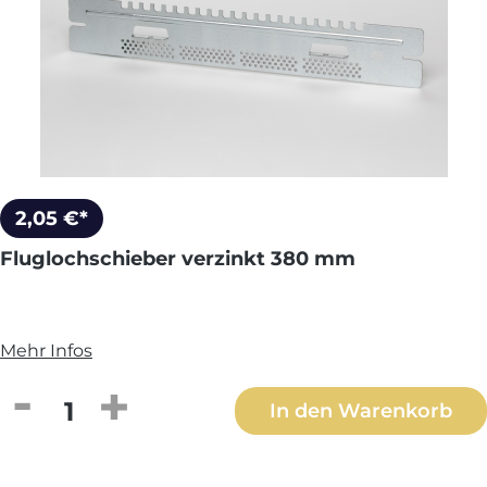
2,05 €*
Fluglochschieber verzinkt 380 mm
Mehr Infos
Produkt Anzahl: Gib den gewünschten We
In den Warenkorb