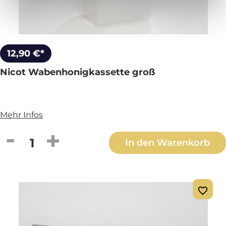
12,90 €*
Nicot Wabenhonigkassette groß
Mehr Infos
Produkt Anzahl: Gib den gewünschten We
In den Warenkorb