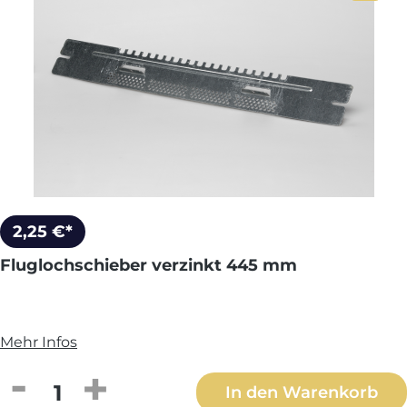
2,25 €*
Fluglochschieber verzinkt 445 mm
Mehr Infos
Produkt Anzahl: Gib den gewünschten We
In den Warenkorb