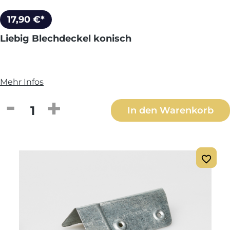
17,90 €*
Liebig Blechdeckel konisch
Mehr Infos
Produkt Anzahl: Gib den gewünschten We
In den Warenkorb