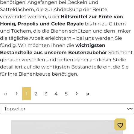
benötigen. Angefangen bei Deckeln und
Satteldächern, die zur Abdeckung der Beute
verwendet werden, über
Hilfsmittel zur Ernte von
Honig, Propolis und Gelée Royale
bis hin zu Gittern
und Tüchern, die die Bienen schützen und dem Imker
die tägliche Arbeit erleichtern – bei uns werden Sie
fündig. Wir möchten Ihnen die
wichtigsten
Bestandteile aus unserem Beutenzubehör
Sortiment
genauer vorstellen und gehen daher an dieser Stelle
detailliert auf die wichtigsten Bestandteile ein, die Sie
für Ihre Bienenbeute benötigen.
Seite
Seite
Seite
Seite
Seite
1
2
3
4
5