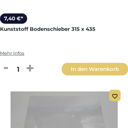
7,40 €*
Kunststoff Bodenschieber 315 x 435
Mehr Infos
Produkt Anzahl: Gib den gewünschten We
In den Warenkorb