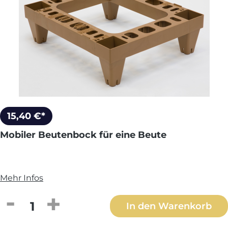
15,40 €*
Mobiler Beutenbock für eine Beute
Mehr Infos
Produkt Anzahl: Gib den gewünschten We
In den Warenkorb