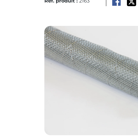
Réf. produit :
2163
Ignorer la galerie d'images