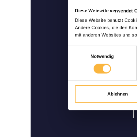
Diese Webseite verwendet 
Garantie de Livrai
Diese Website benutzt Cookie
vo
Andere Cookies, die den Komf
Jusqu’à votre domicile: no
mit anderen Websites und so
livraison viva
Einwilligungsauswahl
Notwendig
Ablehnen