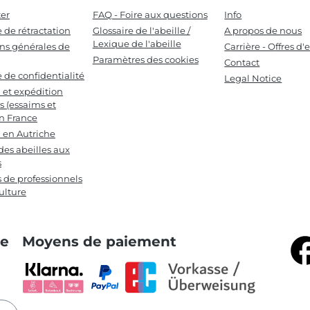
er
FAQ - Foire aux questions
Info
e de rétractation
Glossaire de l'abeille /
A propos de nous
Lexique de l'abeille
ns générales de
Carrière - Offres d
Paramètres des cookies
Contact
e de confidentialité
Legal Notice
n et expédition
s (essaims et
en France
n en Autriche
des abeilles aux
s
s de professionnels
ulture
te
Moyens de paiement