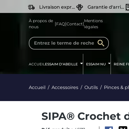
recherche
Passer à la navigation principale
Livraison express
Garantie d'arrivée Vivante
À propos de
Mentions
|
|
|
FAQ
Contact
nous
légales
ACCUEIL
ESSAIM D‘ABEILLE
ESSAIM NU
REINE 
Accueil
Accessoires
Outils
Pinces & p
SIPA® Crochet d