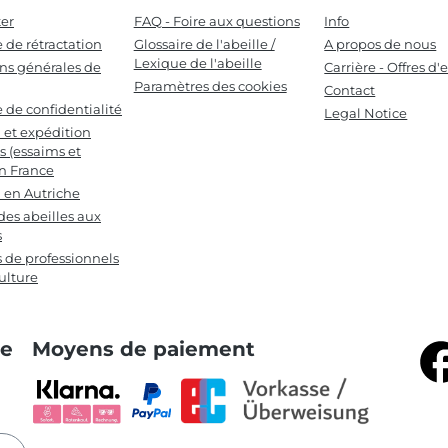
er
FAQ - Foire aux questions
Info
e de rétractation
Glossaire de l'abeille /
A propos de nous
Lexique de l'abeille
ns générales de
Carrière - Offres d
Paramètres des cookies
Contact
e de confidentialité
Legal Notice
n et expédition
s (essaims et
en France
n en Autriche
des abeilles aux
s
s de professionnels
ulture
te
Moyens de paiement