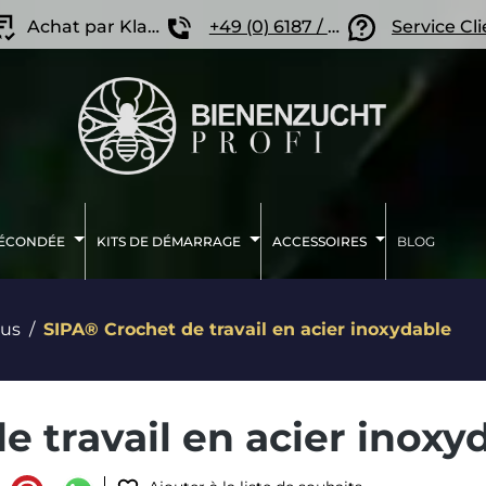
Achat par Klarna
+49 (0) 6187 / 207 57 86
Service Cl
FÉCONDÉE
KITS DE DÉMARRAGE
ACCESSOIRES
BLOG
lus
SIPA® Crochet de travail en acier inoxydable
e travail en acier inoxy