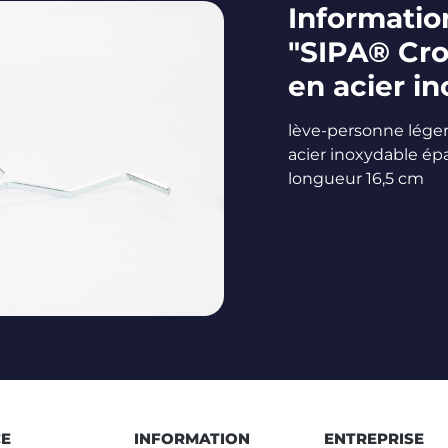
Information
"SIPA® Cro
en acier i
lève-personne léger 
acier inoxydable ép
longueur 16,5 cm
CE
INFORMATION
ENTREPRISE