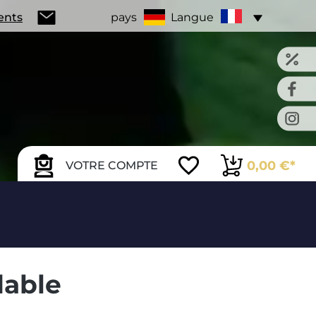
ients
pays
Langue
0,00 €*
VOTRE COMPTE
dable