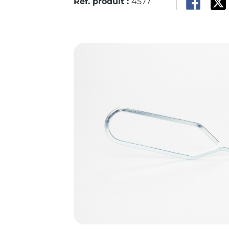
Réf. produit :
4577
Ignorer la galerie d'images