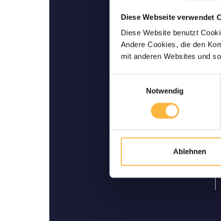
Diese Webseite verwendet 
Garantie de Livrai
Diese Website benutzt Cookie
vo
Andere Cookies, die den Komf
Jusqu’à votre domicile: no
mit anderen Websites und so
livraison viva
Einwilligungsauswahl
Notwendig
Ablehnen