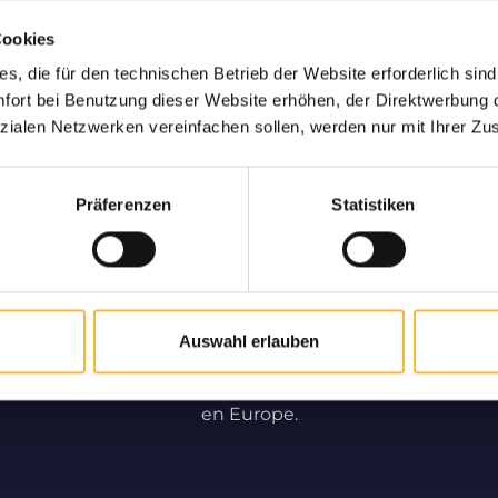
Cookies
son Vivante chez
Uniquement des 
s, die für den technischen Betrieb der Website erforderlich sind
us
Partenaire de longue dat
ort bei Benutzung dieser Website erhöhen, der Direktwerbung di
et la vente des essaims
us vous garantissons une
zialen Netzwerken vereinfachen sollen, werden nur mit Ihrer Zu
qu
nte et sûre.
Präferenzen
Statistiken
Apiculture professionnelle
Profitez de notre apiculture et notre service Pro. Nous
Auswahl erlauben
contribuons de manière significative à la
multiplication des abeilles en France, en Belgique et
en Europe.