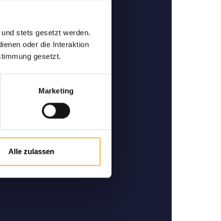
abeilles de qualité
 und stets gesetzt werden.
e et spécialiste pour l'achat
enen oder die Interaktion
 et des reines d'abeilles de
stimmung gesetzt.
alité.
Marketing
Alle zulassen