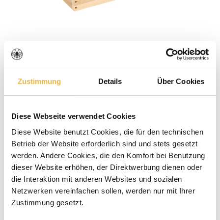
Note moyenne de 0 sur 5 étoiles
0 évaluations
Zustimmung
Details
Über Cookies
39,90 €*
Prix TTC, frais de livraison en sus
Diese Webseite verwendet Cookies
Diese Website benutzt Cookies, die für den technischen
Betrieb der Website erforderlich sind und stets gesetzt
Disponible dans le délai de livraison
werden. Andere Cookies, die den Komfort bei Benutzung
indiqué
dieser Website erhöhen, der Direktwerbung dienen oder
die Interaktion mit anderen Websites und sozialen
Quantité de produit : Entrez la quant
Ajouter au panier
Netzwerken vereinfachen sollen, werden nur mit Ihrer
Zustimmung gesetzt.