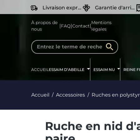
recherche
Passer à la navigation principale
Livraison express
Garantie d'arrivée Vivante
À propos de
Mentions
|
|
|
FAQ
Contact
nous
légales
ACCUEIL
ESSAIM D‘ABEILLE
ESSAIM NU
REINE 
Accueil
Accessoires
Ruches en polysty
Ruche en nid d'
paire