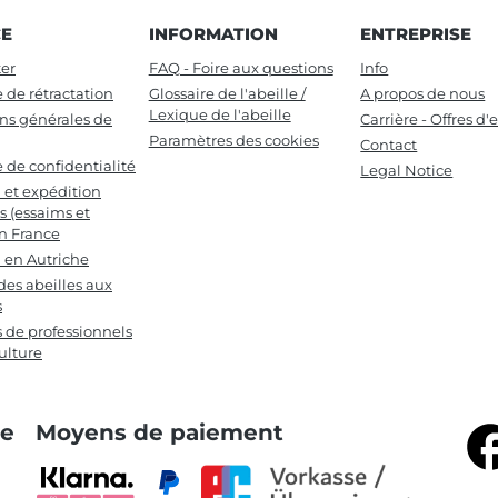
CE
INFORMATION
ENTREPRISE
er
FAQ - Foire aux questions
Info
e de rétractation
Glossaire de l'abeille /
A propos de nous
Lexique de l'abeille
ns générales de
Carrière - Offres d
Paramètres des cookies
Contact
e de confidentialité
Legal Notice
n et expédition
s (essaims et
en France
n en Autriche
des abeilles aux
s
s de professionnels
ulture
te
Moyens de paiement