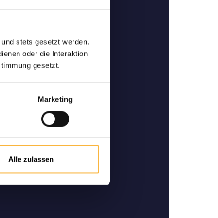
 und stets gesetzt werden.
abeilles de qualité
enen oder die Interaktion
e et spécialiste pour l'achat
stimmung gesetzt.
 et des reines d'abeilles de
alité.
Marketing
Alle zulassen