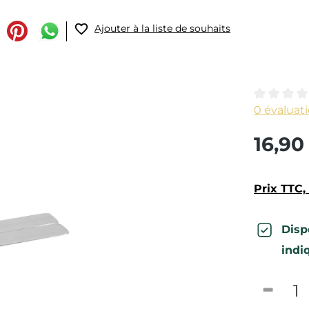
Ajouter à la liste de souhaits
Note moye
0 évaluat
16,90
Prix TTC, 
Disp
indi
Quanti