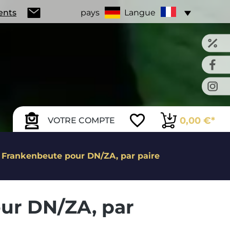
ients
pays
Langue
0,00 €*
VOTRE COMPTE
e Frankenbeute pour DN/ZA, par paire
our DN/ZA, par