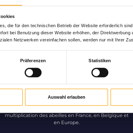
Cookies
s, die für den technischen Betrieb der Website erforderlich sind
son Vivante chez
Uniquement des 
ort bei Benutzung dieser Website erhöhen, der Direktwerbung di
us
Partenaire de longue dat
zialen Netzwerken vereinfachen sollen, werden nur mit Ihrer Zu
et la vente des essaims
us vous garantissons une
qu
nte et sûre.
Präferenzen
Statistiken
Apiculture professionnelle
Auswahl erlauben
Profitez de notre apiculture et notre service Pro. Nous
contribuons de manière significative à la
multiplication des abeilles en France, en Belgique et
en Europe.