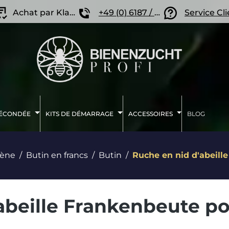
Achat par Klarna
+49 (0) 6187 / 207 57 86
Service Cl
FÉCONDÉE
KITS DE DÉMARRAGE
ACCESSOIRES
BLOG
rène
Butin en francs
Butin
Ruche en nid d'abeill
abeille Frankenbeute p