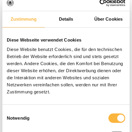
Zustimmung
Details
Über Cookies
Note moyenne de 0 sur 5 étoiles
0 évaluations
Diese Webseite verwendet Cookies
Diese Website benutzt Cookies, die für den technischen
37,40 €*
Betrieb der Website erforderlich sind und stets gesetzt
werden. Andere Cookies, die den Komfort bei Benutzung
Prix TTC, frais de livraison en sus
dieser Website erhöhen, der Direktwerbung dienen oder
die Interaktion mit anderen Websites und sozialen
Netzwerken vereinfachen sollen, werden nur mit Ihrer
Disponible dans le délai de livraison
Zustimmung gesetzt.
indiqué
Quantité de produit : Entrez la quant
Einwilligungsauswahl
Ajouter au panier
Notwendig