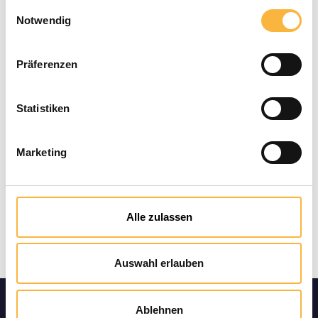
Quantité de produit : Entrez la quant
Ajouter au panier
Einwilligungsauswahl
Notwendig
Modes de paiement
Präferenzen
Statistiken
Marketing
Alle zulassen
Auswahl erlauben
Informatio
Ablehnen