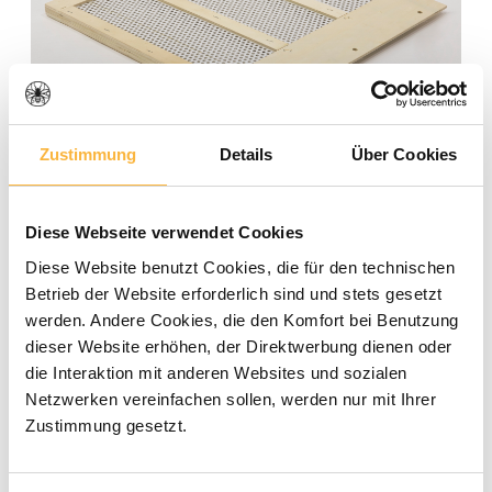
Zustimmung
Details
Über Cookies
Note moyenne de 0 sur 5 étoiles
0 évaluations
Diese Webseite verwendet Cookies
27,40 €*
Diese Website benutzt Cookies, die für den technischen
Betrieb der Website erforderlich sind und stets gesetzt
werden. Andere Cookies, die den Komfort bei Benutzung
Prix TTC, frais de livraison en sus
dieser Website erhöhen, der Direktwerbung dienen oder
die Interaktion mit anderen Websites und sozialen
Netzwerken vereinfachen sollen, werden nur mit Ihrer
Disponible dans le délai de livraison
Zustimmung gesetzt.
indiqué