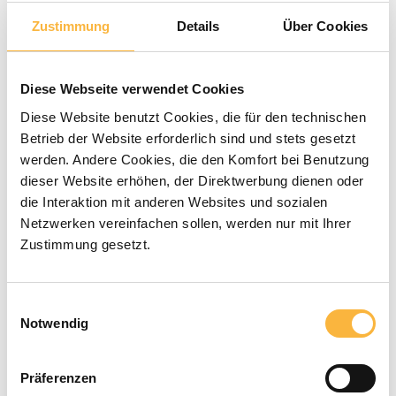
Zustimmung
Details
Über Cookies
Note moyenne de 0 sur 5 étoiles
0 évaluations
5,70 €*
Diese Webseite verwendet Cookies
Diese Website benutzt Cookies, die für den technischen
Betrieb der Website erforderlich sind und stets gesetzt
Prix TTC, frais de livraison en sus
werden. Andere Cookies, die den Komfort bei Benutzung
dieser Website erhöhen, der Direktwerbung dienen oder
Disponible dans le délai de livraison
die Interaktion mit anderen Websites und sozialen
Netzwerken vereinfachen sollen, werden nur mit Ihrer
indiqué
Zustimmung gesetzt.
Quantité de produit : Entrez la quant
Ajouter au panier
Einwilligungsauswahl
Notwendig
Modes de paiement
Präferenzen