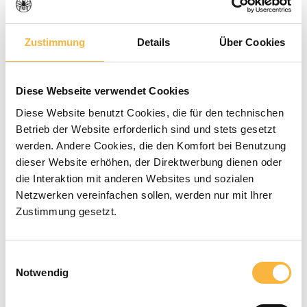
Zustimmung
Details
Über Cookies
Note moyenne de 0 sur 5 étoiles
0 évaluations
Diese Webseite verwendet Cookies
14,90 €*
Diese Website benutzt Cookies, die für den technischen
Betrieb der Website erforderlich sind und stets gesetzt
Prix TTC, frais de livraison en sus
werden. Andere Cookies, die den Komfort bei Benutzung
dieser Website erhöhen, der Direktwerbung dienen oder
die Interaktion mit anderen Websites und sozialen
Disponible dans le délai de livraison
Netzwerken vereinfachen sollen, werden nur mit Ihrer
indiqué
Zustimmung gesetzt.
Quantité de produit : Entrez la quant
Ajouter au panier
Einwilligungsauswahl
Notwendig
Modes de paiement