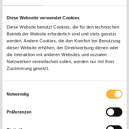
Note moyenne de 0 sur 5 étoiles
0 évaluations
Diese Webseite verwendet Cookies
3,00 €*
Diese Website benutzt Cookies, die für den technischen
Betrieb der Website erforderlich sind und stets gesetzt
Prix TTC, frais de livraison en sus
werden. Andere Cookies, die den Komfort bei Benutzung
dieser Website erhöhen, der Direktwerbung dienen oder
die Interaktion mit anderen Websites und sozialen
Disponible dans le délai de livraison
Netzwerken vereinfachen sollen, werden nur mit Ihrer
indiqué
Zustimmung gesetzt.
Quantité de produit : Entrez la quant
Ajouter au panier
Einwilligungsauswahl
Notwendig
Modes de paiement
Präferenzen